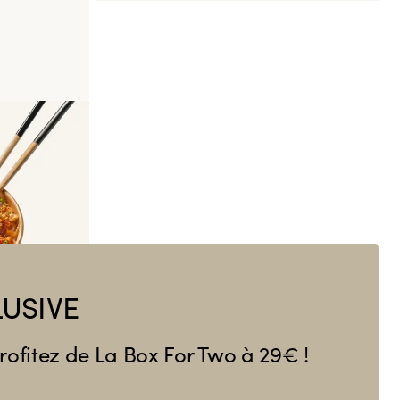
USIVE
ofitez de La Box For Two à 29€ !