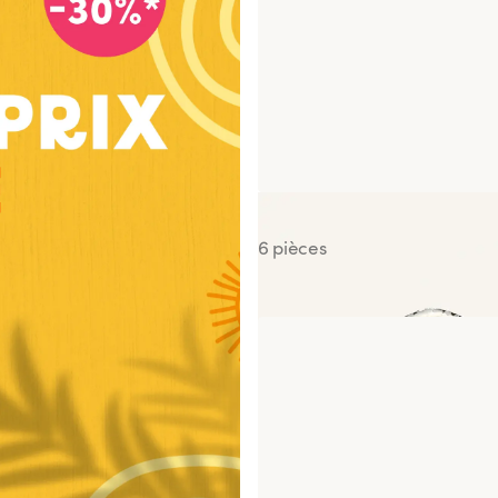
Maki Cheese Avocat
6 pièces