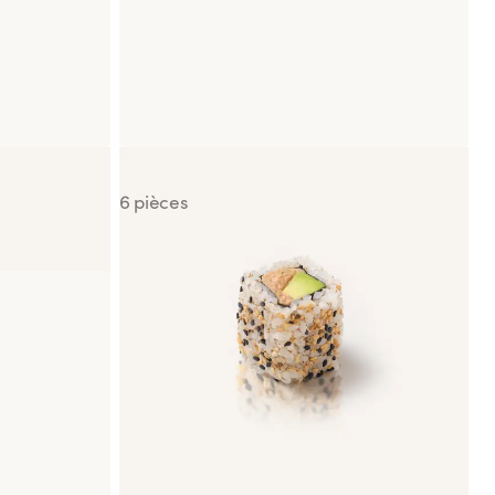
California KENKO Thon Cuit Avocat
6 pièces