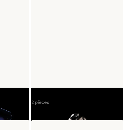
Tulip Kuro Edamame
2 pièces