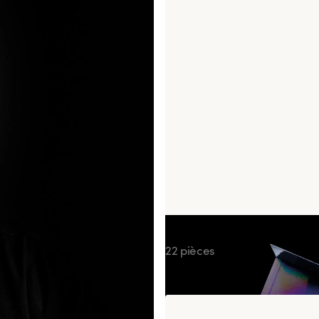
Box Adrien Cachot
22 pièces