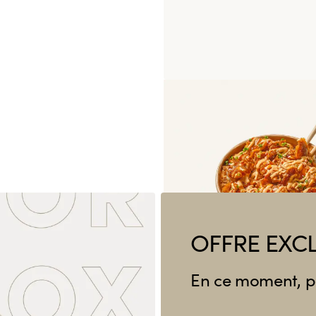
Crousty Chicken Katsu
OFFRE EXCL
En ce moment, pr