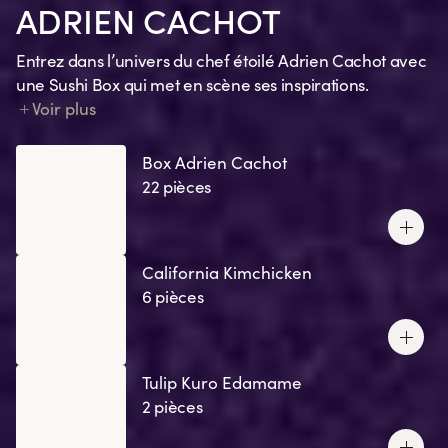
ADRIEN CACHOT
Entrez dans l’univers du chef étoilé Adrien Cachot avec
une Sushi Box qui met en scène ses inspirations.
Chaque création traduit un souvenir, une émotion, un
Voir plus
clin d’œil à ses recettes préférées ou un ingrédient
signature.
Box Adrien Cachot
22 pièces
California Kimchicken
6 pièces
Tulip Kuro Edamame
2 pièces