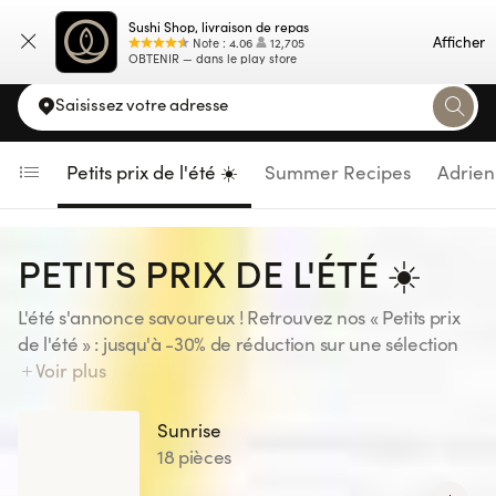
Navigated to Petits prix de l'été ☀️
Sushi Shop, livraison de repas
Carte
Afficher
Note
:
4.06
12,705
OBTENIR — dans le play store
Saisissez votre adresse
Petits prix de l'été ☀️
Summer Recipes
Adrien
PETITS PRIX DE L'ÉTÉ ☀️
L'été s'annonce savoureux ! Retrouvez nos « Petits prix
de l'été » : jusqu'à -30% de réduction sur une sélection
de recettes, pour votre plus grand plaisir ! Gardez l'oeil
Voir plus
ouvert... une nouvelle sélection vous attend tous les 15
jours. Disponible uniquement sur le site et l'application
Sunrise
Sushi Shop, jusqu'au 23/08/26 inclus. Offre valable
18 pièces
dans tous les Sushi Shop France à l'exception de : St