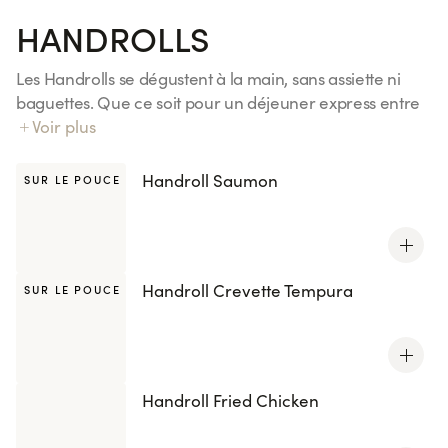
HANDROLLS
Les Handrolls se dégustent à la main, sans assiette ni
baguettes. Que ce soit pour un déjeuner express entre
deux réunions, un dîner à emporter dans le train ou un
Voir plus
pique-nique improvisé entre amis, ils sont l'encas
parfait pour un repas gourmand. Découvrez nos 4
Handroll Saumon
SUR LE POUCE
recettes, inspirées de vos california et maki préférés.
Tous les handrolls sont également disponibles avec le riz
Kenko, réduit en sucres et en sel.
Handroll Crevette Tempura
SUR LE POUCE
Handroll Fried Chicken