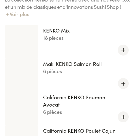
et un mix de classiques et d'innovations Sushi Shop !
Notre riz Kenko exclusif : 70% de sucres en moins
Voir plus
(comparé à notre riz vinaigré).
KENKO Mix
18 pièces
Maki KENKO Salmon Roll
6 pièces
California KENKO Saumon
Avocat
6 pièces
California KENKO Poulet Cajun