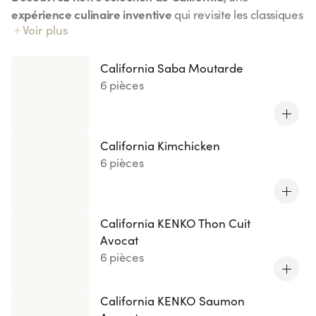
expérience culinaire inventive
qui revisite les classiques
Voir plus
California Chicken
avec une touche de créativité. Du
Curry
California Kimchicken
au
, chaque bouchée
saveurs équilibrées et surprenantes
combine des
. Ces
California Saba Moutarde
créations originales, disponibles en éditions limitées ou
6 pièces
nouveautés, sauront éveiller vos papilles avec des
ingrédients frais et variés
comme le saumon, le thon ou
encore la daurade accompagnée de wasabi. Idéal pour
California Kimchicken
une pause gourmande pleine de fraîcheur et
6 pièces
d’originalité. À tester sans modération !
California KENKO Thon Cuit
Avocat
6 pièces
California KENKO Saumon