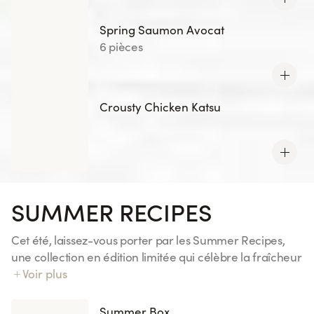
Spring Saumon Avocat
6 pièces
Crousty Chicken Katsu
SUMMER RECIPES
Cet été, laissez-vous porter par les Summer Recipes,
une collection en édition limitée qui célèbre la fraîcheur
et les saveurs ensoleillées. Découvrez des associations
Voir plus
gourmandes aux notes fruitées et inspirations exotiques,
pensées pour accompagner vos envies d’évasion.
Summer Box