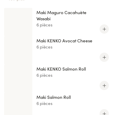
Maki Maguro Cacahuète Wasabi
, laissez-vous séduire
par l'harmonie parfaite entre ingrédients frais et
Maki Maguro Cacahuète
textures délicates. Chaque recette est une création
Wasabi
Succombez
originale revisitée par nos chefs.
à ces
6 pièces
créations lumineuses
et offrez-vous une expérience
culinaire raffinée et créative.
Maki KENKO Avocat Cheese
6 pièces
Maki KENKO Salmon Roll
6 pièces
Maki Salmon Roll
6 pièces