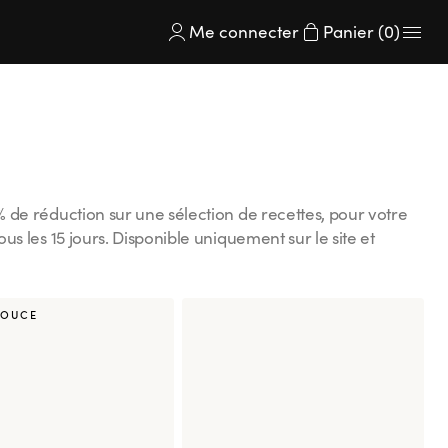
Me connecter
Panier (0)
0% de réduction sur une sélection de recettes, pour votre
ous les 15 jours. Disponible uniquement sur le site et
s Sushi Shop France à l'exception de : St Maur - La
gent sur Marne, Grenoble République, Rueil Malmaison,
aire, Roissy CDG, La Défense, Nice Cap 3000, Chamonix,
POUCE