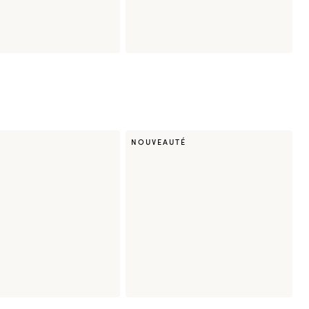
wl Chicken César
Signature Sunset Roll
8 pièces
NOUVEAUTÉ