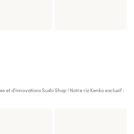
lacé Saveur Popcorn
Mochi Glacé Ichigo Piment
l
 et d'innovations Sushi Shop ! Notre riz Kenko exclusif :