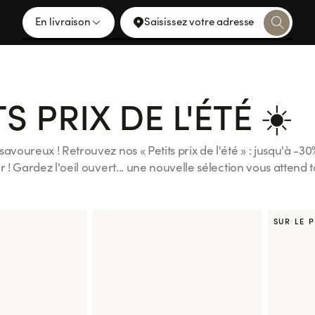
En livraison
Saisissez votre adresse
S PRIX DE L'ÉTÉ ☀️
savoureux ! Retrouvez nos « Petits prix de l'été » : jusqu'à -3
r ! Gardez l'oeil ouvert... une nouvelle sélection vous attend t
shi Shop, jusqu'au 23/08/26 inclus. Offre valable dans tous le
es Moulineaux, Clermont Ferrand, Saint Cloud, Bayonne, No
, Pau, Grenoble Gustave Rivet, Lyon Jean Macé, Ferney-Volt
SUR LE 
, Ajaccio Centre, Gare de Strasbourg, Valence.