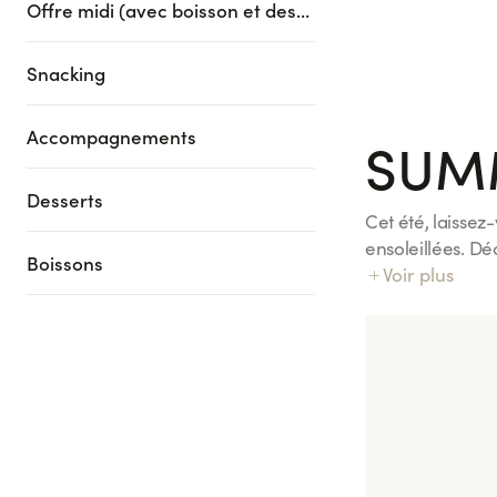
Offre midi (avec boisson et dessert)
Maki Cheese A
6 pièces
Snacking
Accompagnements
SUM
Desserts
Cet été, laissez
ensoleillées. D
Boissons
envies d’évasion
Voir plus