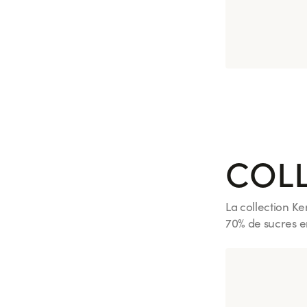
Maki Maguro 
Wasabi
6 pièces
COLL
La collection Ke
70% de sucres e
Voir plus