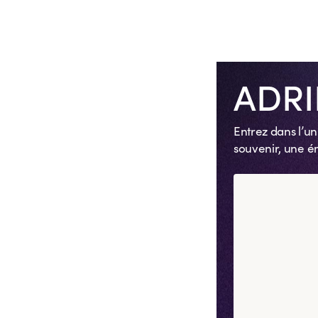
Spring Crevett
6 pièces
ADR
Entrez dans l’un
souvenir, une ém
Voir plus