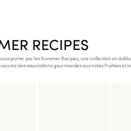
vocat
Spring Saumon Avocat
Crousty 
6 pièces
MER RECIPES
-vous porter par les Summer Recipes, une collection en édition
écouvrez des associations gourmandes aux notes fruitées et 
.