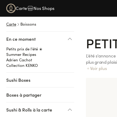
Navigated to Petits prix de l'été ☀️
Carte
Nos Shops
Carte
En ce moment
Petits prix de l'été ☀️
PETIT
En ce moment
Petits prix de l'été ☀️
Summer Recipes
L'été s'annonce 
Adrien Cachot
plus grand plaisi
Collection KENKO
l'application Su
Voir plus
Varenne, Issy L
Sushi Boxes
Lyon Confluence
Ajaccio Baléone
Boxes à partager
Sushi & Rolls à la carte