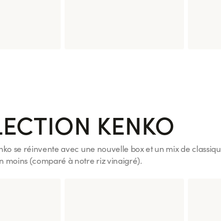
Cacahuète
Signature Maguro Spicy
Mochi G
8 pièces
Carame
ECTION KENKO
nko se réinvente avec une nouvelle box et un mix de classiques
n moins (comparé à notre riz vinaigré).