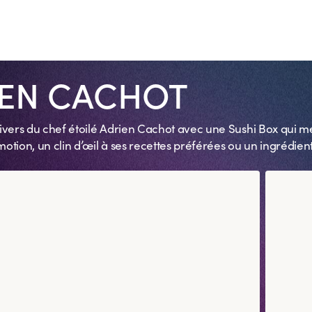
e Ananas
Spring Saumon Guacamole
Cheesec
6 pièces
IEN CACHOT
ivers du chef étoilé Adrien Cachot avec une Sushi Box qui me
otion, un clin d’œil à ses recettes préférées ou un ingrédient