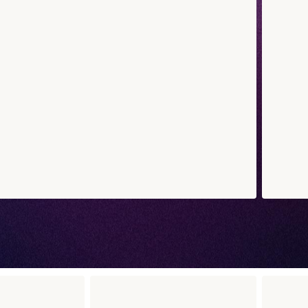
chot
Californ
6 pièces