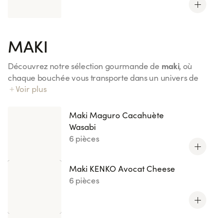
MAKI
maki
Découvrez notre sélection gourmande de
, où
chaque bouchée vous transporte dans un univers de
Voir plus
Maki Saumon
saveurs uniques. Du classique
à l'original
Maki Maguro Cacahuète Wasabi
, laissez-vous séduire
par l'harmonie parfaite entre ingrédients frais et
Maki Maguro Cacahuète
textures délicates. Chaque recette est une création
Wasabi
Succombez
originale revisitée par nos chefs.
à ces
6 pièces
créations lumineuses
et offrez-vous une expérience
culinaire raffinée et créative.
Maki KENKO Avocat Cheese
6 pièces