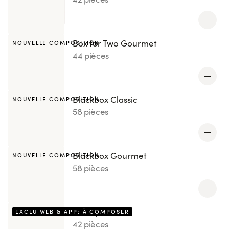
Box for Two Gourmet
NOUVELLE COMPOSITION
44 pièces
Blackbox Classic
NOUVELLE COMPOSITION
58 pièces
Blackbox Gourmet
NOUVELLE COMPOSITION
58 pièces
Box by You
EXCLU WEB & APP: À COMPOSER
42 pièces