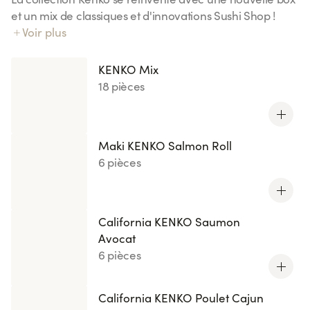
et un mix de classiques et d'innovations Sushi Shop !
Notre riz Kenko exclusif : 70% de sucres en moins
Voir plus
(comparé à notre riz vinaigré).
KENKO Mix
18 pièces
Maki KENKO Salmon Roll
6 pièces
California KENKO Saumon
Avocat
6 pièces
California KENKO Poulet Cajun