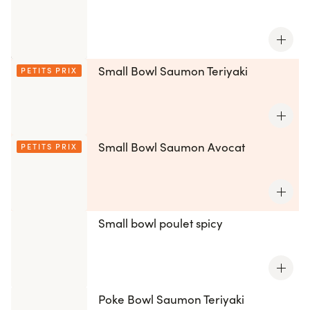
bouchée est une explosion de saveurs, une
combinaison parfaite entre tradition et modernité.
Commandez dès maintenant pour une expérience
gastronomique unique.
Small Bowl Saumon Teriyaki
PETITS PRIX
Small Bowl Saumon Avocat
PETITS PRIX
Small bowl poulet spicy
Poke Bowl Saumon Teriyaki