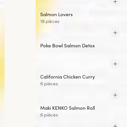
Maur - La Varenne, Issy Les Moulineaux, Clermont
Ferrand, Saint Cloud, Bayonne, Nogent sur Marne,
Salmon Lovers
Grenoble République, Rueil Malmaison, Lyon
18 pièces
Confluence, Pau, Grenoble Gustave Rivet, Lyon Jean
Macé, Ferney-Voltaire, Roissy CDG, La Défense, Nice
Cap 3000, Chamonix, Ajaccio Baléone, Ajaccio Centre,
Gare de Strasbourg, Valence.
Poke Bowl Salmon Detox
California Chicken Curry
6 pièces
Maki KENKO Salmon Roll
6 pièces