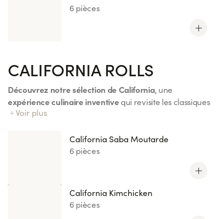
6 pièces
CALIFORNIA ROLLS
Découvrez notre sélection de California
, une
expérience culinaire inventive
qui revisite les classiques
Voir plus
California Chicken
avec une touche de créativité. Du
Curry
California Kimchicken
au
, chaque bouchée
saveurs équilibrées et surprenantes
combine des
. Ces
California Saba Moutarde
créations originales, disponibles en éditions limitées ou
6 pièces
nouveautés, sauront éveiller vos papilles avec des
ingrédients frais et variés
comme le saumon, le thon ou
encore la daurade accompagnée de wasabi. Idéal pour
California Kimchicken
une pause gourmande pleine de fraîcheur et
6 pièces
d’originalité. À tester sans modération !