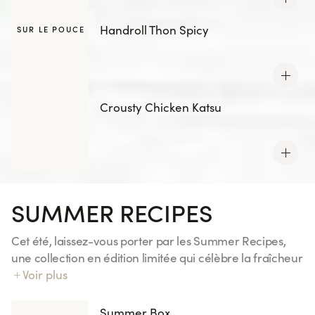
Handroll Thon Spicy
SUR LE POUCE
Crousty Chicken Katsu
SUMMER RECIPES
Cet été, laissez-vous porter par les Summer Recipes,
une collection en édition limitée qui célèbre la fraîcheur
et les saveurs ensoleillées. Découvrez des associations
Voir plus
gourmandes aux notes fruitées et inspirations exotiques,
pensées pour accompagner vos envies d’évasion.
Summer Box