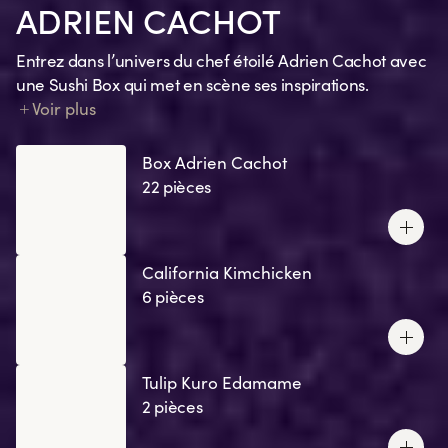
ADRIEN CACHOT
Entrez dans l’univers du chef étoilé Adrien Cachot avec
une Sushi Box qui met en scène ses inspirations.
Chaque création traduit un souvenir, une émotion, un
Voir plus
clin d’œil à ses recettes préférées ou un ingrédient
signature.
Box Adrien Cachot
22 pièces
California Kimchicken
6 pièces
Tulip Kuro Edamame
2 pièces