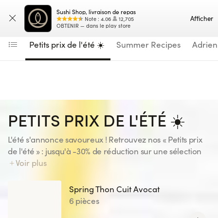
Navigated to Plats Chauds
Sushi Shop, livraison de repas
Saisissez votre adresse
Carte
Afficher
Note
:
4.06
12,705
OBTENIR — dans le play store
Petits prix de l'été ☀️
Summer Recipes
Adrien
PETITS PRIX DE L'ÉTÉ ☀️
L'été s'annonce savoureux ! Retrouvez nos « Petits prix
de l'été » : jusqu'à -30% de réduction sur une sélection
de recettes, pour votre plus grand plaisir ! Gardez l'oeil
Voir plus
ouvert... une nouvelle sélection vous attend tous les 15
jours. Disponible uniquement sur le site et l'application
Spring Thon Cuit Avocat
Sushi Shop, jusqu'au 23/08/26 inclus. Offre valable
6 pièces
dans tous les Sushi Shop France à l'exception de : St