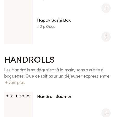
Happy Sushi Box
42 pièces
HANDROLLS
Les Handrolls se dégustent à la main, sans assiette ni
baguettes. Que ce soit pour un déjeuner express entre
deux réunions, un dîner à emporter dans le train ou un
Voir plus
pique-nique improvisé entre amis, ils sont l'encas
parfait pour un repas gourmand. Découvrez nos 4
Handroll Saumon
SUR LE POUCE
recettes, inspirées de vos california et maki préférés.
Tous les handrolls sont également disponibles avec le riz
Kenko, réduit en sucres et en sel.