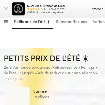
Navigated to Petits prix de l'été ☀️
Sushi Shop, livraison de repas
Saisissez votre adresse
Carte
Afficher
Note
:
4.06
12,705
OBTENIR — dans le play store
Petits prix de l'été ☀️
Summer Recipes
Adrien
PETITS PRIX DE L'ÉTÉ ☀️
L'été s'annonce savoureux ! Retrouvez nos « Petits prix
de l'été » : jusqu'à -30% de réduction sur une sélection
de recettes, pour votre plus grand plaisir ! Gardez l'oeil
Voir plus
ouvert... une nouvelle sélection vous attend tous les 15
jours. Disponible uniquement sur le site et l'application
Sunrise
Sushi Shop, jusqu'au 23/08/26 inclus. Offre valable
18 pièces
dans tous les Sushi Shop France à l'exception de : St