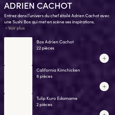
ADRIEN CACHOT
Entrez dans l’univers du chef étoilé Adrien Cachot avec
une Sushi Box qui met en scène ses inspirations.
Chaque création traduit un souvenir, une émotion, un
Voir plus
clin d’œil à ses recettes préférées ou un ingrédient
signature.
Box Adrien Cachot
22 pièces
California Kimchicken
6 pièces
Tulip Kuro Edamame
2 pièces