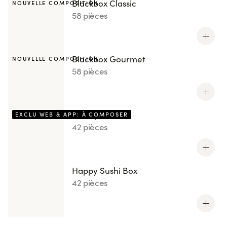
Blackbox Classic
NOUVELLE COMPOSITION
58 pièces
Blackbox Gourmet
NOUVELLE COMPOSITION
58 pièces
Box by You
EXCLU WEB & APP: À COMPOSER
42 pièces
Happy Sushi Box
42 pièces