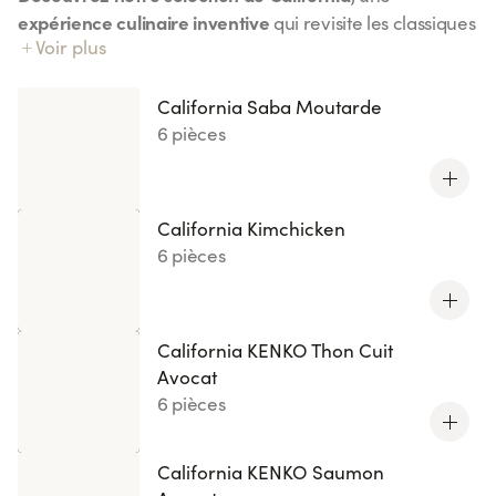
expérience culinaire inventive
qui revisite les classiques
Voir plus
California Chicken
avec une touche de créativité. Du
Curry
California Kimchicken
au
, chaque bouchée
saveurs équilibrées et surprenantes
combine des
. Ces
California Saba Moutarde
créations originales, disponibles en éditions limitées ou
6 pièces
nouveautés, sauront éveiller vos papilles avec des
ingrédients frais et variés
comme le saumon, le thon ou
encore la daurade accompagnée de wasabi. Idéal pour
California Kimchicken
une pause gourmande pleine de fraîcheur et
6 pièces
d’originalité. À tester sans modération !
California KENKO Thon Cuit
Avocat
6 pièces
California KENKO Saumon