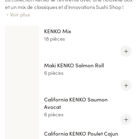
et un mix de classiques et d'innovations Sushi Shop !
Notre riz Kenko exclusif : 70% de sucres en moins
Voir plus
(comparé à notre riz vinaigré).
KENKO Mix
18 pièces
Maki KENKO Salmon Roll
6 pièces
California KENKO Saumon
Avocat
6 pièces
California KENKO Poulet Cajun