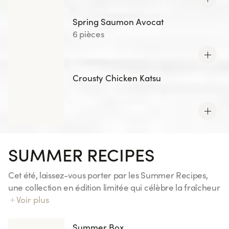
Spring Saumon Avocat
6 pièces
Crousty Chicken Katsu
SUMMER RECIPES
Cet été, laissez-vous porter par les Summer Recipes,
une collection en édition limitée qui célèbre la fraîcheur
et les saveurs ensoleillées. Découvrez des associations
Voir plus
gourmandes aux notes fruitées et inspirations exotiques,
pensées pour accompagner vos envies d’évasion.
Summer Box