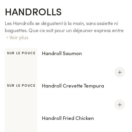
HANDROLLS
Les Handrolls se dégustent à la main, sans assiette ni
baguettes. Que ce soit pour un déjeuner express entre
deux réunions, un dîner à emporter dans le train ou un
Voir plus
pique-nique improvisé entre amis, ils sont l'encas
parfait pour un repas gourmand. Découvrez nos 4
Handroll Saumon
SUR LE POUCE
recettes, inspirées de vos california et maki préférés.
Tous les handrolls sont également disponibles avec le riz
Kenko, réduit en sucres et en sel.
Handroll Crevette Tempura
SUR LE POUCE
Handroll Fried Chicken