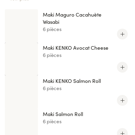
Maki Maguro Cacahuète Wasabi
, laissez-vous séduire
par l'harmonie parfaite entre ingrédients frais et
Maki Maguro Cacahuète
textures délicates. Chaque recette est une création
Wasabi
Succombez
originale revisitée par nos chefs.
à ces
6 pièces
créations lumineuses
et offrez-vous une expérience
culinaire raffinée et créative.
Maki KENKO Avocat Cheese
6 pièces
Maki KENKO Salmon Roll
6 pièces
Maki Salmon Roll
6 pièces