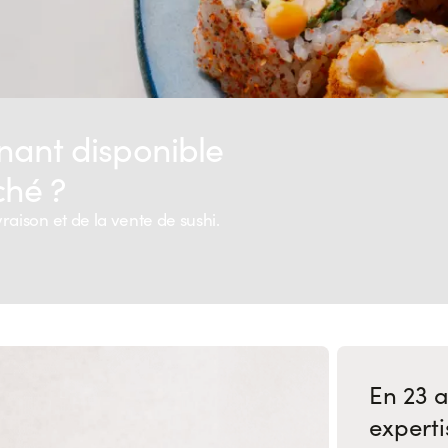
enant disponible
hé ?
vraison et de la vente de sushi.
En 23 
experti