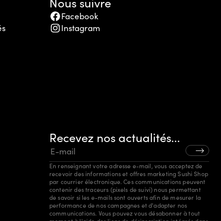
Nous suivre
Facebook
és
Instagram
Recevez nos actualités...
En renseignant votre adresse e-mail, vous acceptez de
recevoir des informations et offres marketing Sushi Shop
par courrier électronique. Ces communications peuvent
contenir des traceurs (pixels de suivi) nous permettant
de savoir si les e-mails sont ouverts afin de mesurer la
performance de nos campagnes et d'adapter nos
communications. Vous pouvez vous désabonner à tout