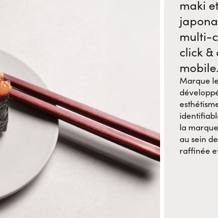
maki et
japonai
multi-c
click &
mobile
Marque le
développé
esthétism
identifiab
la marque 
au sein de
raffinée e