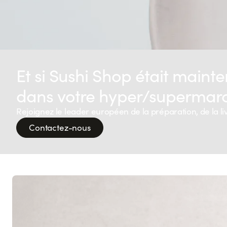
Et si Sushi Shop était maint
dans votre hyper/supermarc
Rejoignez le leader européen de la préparation, de la li
Contactez-nous