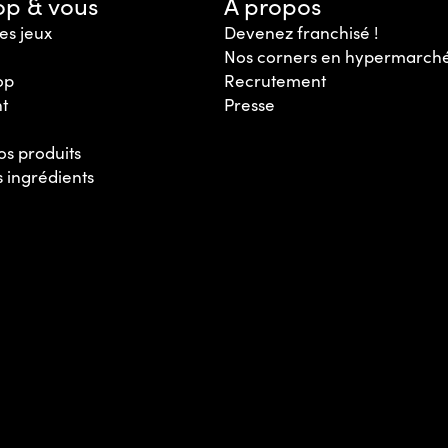
op & vous
A propos
es jeux
Devenez franchisé !
Nos corners en hypermarch
op
Recrutement
nt
Presse
os produits
s ingrédients