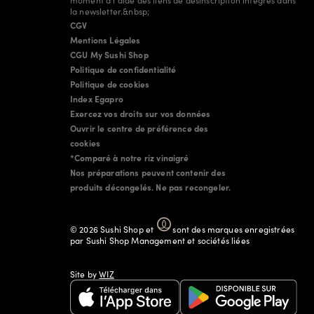
moment à l'aide des liens de désinscription intégrés dans
la newsletter.&nbsp;
CGV
Mentions Légales
CGU My Sushi Shop
Politique de confidentialité
Politique de cookies
Index Egapro
Exercez vos droits sur vos données
Ouvrir le centre de préférence des
cookies
*Comparé à notre riz vinaigré
Nos préparations peuvent contenir des
produits décongelés. Ne pas recongeler.
©
2026
Sushi Shop
et
sont des marques enregistrées
par Sushi Shop Management et sociétés liées
Site by
WIZ