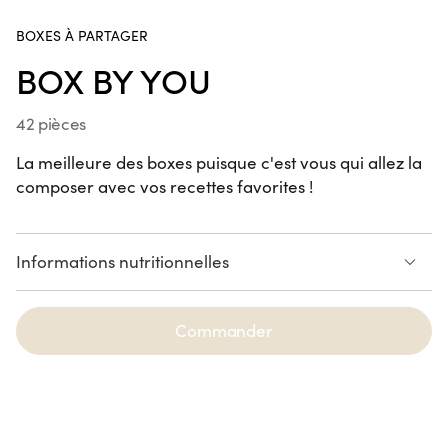
Cap 3000, Chamonix, Ajaccio Baléone, Ajaccio Centre,
Gare de Strasbourg, Valence.
Handroll Saumon
BOXES À PARTAGER
SUR LE POUCE
BOX BY YOU
42 pièces
California KENKO Thon Cuit
La meilleure des boxes puisque c'est vous qui allez la
Avocat
composer avec vos recettes favorites !
6 pièces
Maki Cheese Avocat
VEGGIE
Informations nutritionnelles
6 pièces
Voir la liste des allergènes
Commander
Spring Saumon Avocat
6 pièces