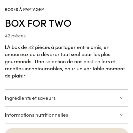
Cap 3000, Chamonix, Ajaccio Baléone, Ajaccio Centre,
Gare de Strasbourg, Valence.
BOXES À PARTAGER
Handroll Saumon
SUR LE POUCE
BOX FOR TWO
42 pièces
California KENKO Thon Cuit
LA box de 42 pièces à partager entre amis, en
Avocat
amoureux ou à dévorer tout seul pour les plus
6 pièces
gourmands ! Une sélection de nos best-sellers et
recettes incontournables, pour un véritable moment
de plaisir.
Maki Cheese Avocat
VEGGIE
6 pièces
Ingrédients et saveurs
Spring Saumon Avocat
2 Sushi Saumon
2 Sushi Saumon Teriyaki
Informations nutritionnelles
6 pièces
2 Sushi Thon
6 Maki Cheese Avocat
6 Maki Salmon Roll
6 California Saumon Avocat
Voir la liste des allergènes
6 California Chicken Curry
6 Spring Saumon Avocat