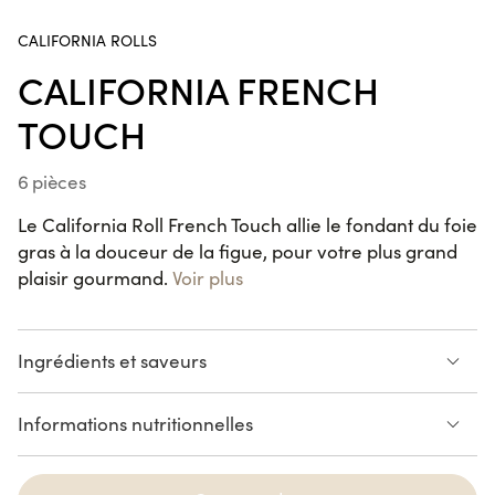
Cap 3000, Chamonix, Ajaccio Baléone, Ajaccio Centre,
Gare de Strasbourg, Valence.
Handroll Saumon
CALIFORNIA ROLLS
SUR LE POUCE
CALIFORNIA FRENCH
TOUCH
California KENKO Thon Cuit
6 pièces
Avocat
6 pièces
Le California Roll French Touch allie le fondant du foie
gras à la douceur de la figue, pour votre plus grand
plaisir gourmand.
Voir plus
Maki Cheese Avocat
VEGGIE
6 pièces
Ingrédients et saveurs
Spring Saumon Avocat
Bloc de foie gras de canard
Confiture de figue
Informations nutritionnelles
Pralin
6 pièces
Voir la liste des allergènes
VIANDE