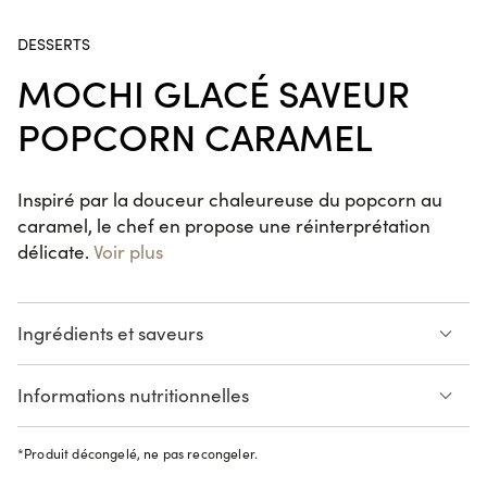
Cap 3000, Chamonix, Ajaccio Baléone, Ajaccio Centre,
Gare de Strasbourg, Valence.
Poke Bowl Salmon Detox
DESSERTS
MOCHI GLACÉ SAVEUR
POPCORN CARAMEL
California Chicken Curry
6 pièces
Inspiré par la douceur chaleureuse du popcorn au
caramel, le chef en propose une réinterprétation
délicate.
Voir plus
Maki KENKO Salmon Roll
6 pièces
Ingrédients et saveurs
Crème glacée saveur
Caramel au beurre salé
Informations nutritionnelles
Handroll Thon Spicy
popcorn
SUR LE POUCE
Pâte de riz
Voir la liste des allergènes
*
Produit décongelé, ne pas recongeler.