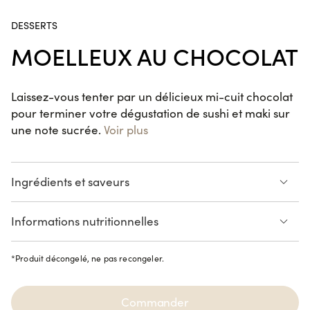
Cap 3000, Chamonix, Ajaccio Baléone, Ajaccio Centre,
Gare de Strasbourg, Valence.
Handroll Saumon
DESSERTS
SUR LE POUCE
MOELLEUX AU CHOCOLAT
Laissez-vous tenter par un délicieux mi-cuit chocolat
California KENKO Thon Cuit
pour terminer votre dégustation de sushi et maki sur
Avocat
une note sucrée.
Voir plus
6 pièces
Maki Cheese Avocat
VEGGIE
Ingrédients et saveurs
6 pièces
Informations nutritionnelles
VEGGIE
Voir la liste des allergènes
Spring Saumon Avocat
*
Produit décongelé, ne pas recongeler.
6 pièces
Commander