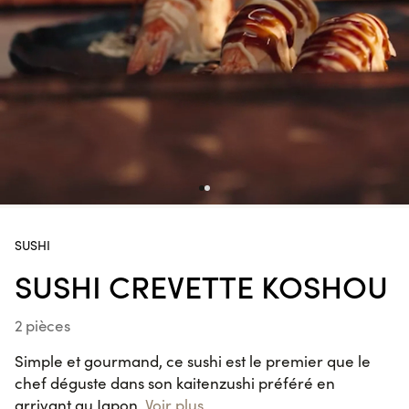
Cap 3000, Chamonix, Ajaccio Baléone, Ajaccio Centre,
Gare de Strasbourg, Valence.
Handroll Saumon
SUR LE POUCE
California KENKO Thon Cuit
Avocat
6 pièces
Maki Cheese Avocat
VEGGIE
SUSHI
6 pièces
SUSHI CREVETTE KOSHOU
2 pièces
Spring Saumon Avocat
6 pièces
Simple et gourmand, ce sushi est le premier que le
chef déguste dans son kaitenzushi préféré en
arrivant au Japon.
Voir plus