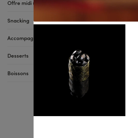
Offre midi (avec boisson et dessert)
Maki Cheese Avo
6 pièces
Snacking
Accompagnements
SUMM
Desserts
Cet été, laissez-v
Découvrez des ass
Boissons
Voir plus