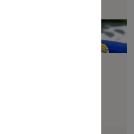
l Chicken César
Signature Sunset Roll
8 pièces
NOUVEAUTÉ