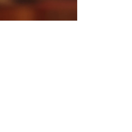
cat
Spring Saumon Avocat
Crousty C
6 pièces
ER RECIPES
ous porter par les Summer Recipes, une collection en édition li
ociations gourmandes aux notes fruitées et inspirations exo