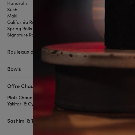
Handrolls
Sushi
Maki
California Rolls
Spring Rolls
Signature Rolls
Sunrise
18 pièces
Rouleaux de printemps
Bowls
VEGGIE
Offre Chaude
Plats Chauds
Yakitori & Gyozas
Sashimi & Tataki