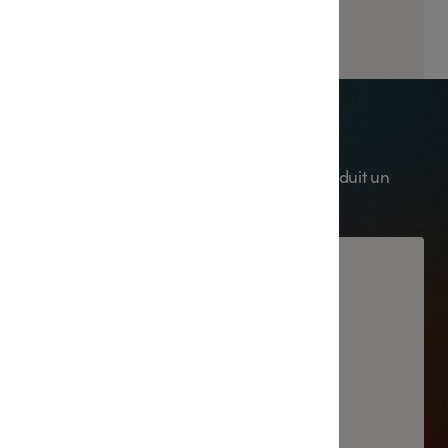
ake
Embrace Porto
en scène ses inspirations. Chaque création traduit un
ignature.