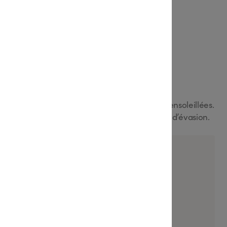
hicken Katsu
mitée qui célèbre la fraîcheur et les saveurs ensoleillées.
tiques, pensées pour accompagner vos envies d’évasion.