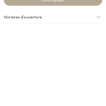
Horaires d’ouverture
Loading...
Loading...
Loading...
Loading...
L’heure limite de commande en ligne peut être jusqu’à 30 minutes avant
la fermeture du shop pour permettre sa préparation par nos équipes.