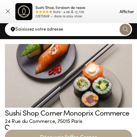
Sushi Shop, livraison de repas
Carte
Afficher
Note
:
4.06
12,705
OBTENIR — dans le play store
Saisissez votre adresse
Sushi Shop Corner Monoprix Commerce
24 Rue du Commerce, 75015 Paris
ing...
Découvrir l'offre Corner