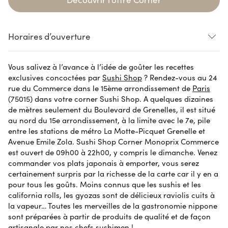
Horaires d’ouverture
ing...
Loading...
Loading...
Vous salivez à l’avance à l’idée de goûter les recettes
exclusives concoctées par
Sushi Shop
? Rendez-vous au 24
ing...
rue du Commerce dans le 15ème arrondissement de
Paris
(75015) dans votre corner Sushi Shop. A quelques dizaines
de mètres seulement du Boulevard de Grenelles, il est situé
L’heure limite de commande en ligne peut être jusqu’à 30 minutes avant
au nord du 15e arrondissement, à la limite avec le 7e, pile
la fermeture du shop pour permettre sa préparation par nos équipes.
entre les stations de métro La Motte-Picquet Grenelle et
Avenue Emile Zola. Sushi Shop Corner Monoprix Commerce
est ouvert de 09h00 à 22h00, y compris le dimanche. Venez
commander vos plats japonais à emporter, vous serez
certainement surpris par la richesse de la carte car il y en a
pour tous les goûts. Moins connus que les sushis et les
california rolls, les gyozas sont de délicieux raviolis cuits à
la vapeur… Toutes les merveilles de la gastronomie nippone
sont préparées à partir de produits de qualité et de façon
artisanale par nos chefs sushimen !