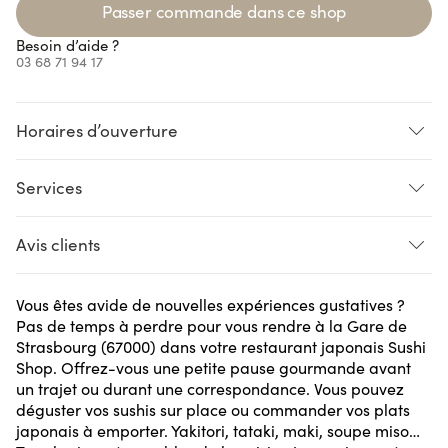
Passer commande dans ce shop
Besoin d’aide ?
03 68 71 94 17
Horaires d’ouverture
Loading...
Loading...
Loading...
Loading...
Services
Sur place
Pré-commande
Avis clients
Click and Collect
Vous êtes avide de nouvelles expériences gustatives ?
Jean D.
le 5 juillet 2022
AVIS VÉRIFIÉ
Pas de temps à perdre pour vous rendre à la Gare de
test
Strasbourg (67000) dans votre restaurant japonais Sushi
Shop. Offrez-vous une petite pause gourmande avant
un trajet ou durant une correspondance. Vous pouvez
AVIS SOUMIS À UN CONTRÔLE
déguster vos sushis sur place ou commander vos plats
japonais à emporter. Yakitori, tataki, maki, soupe miso…