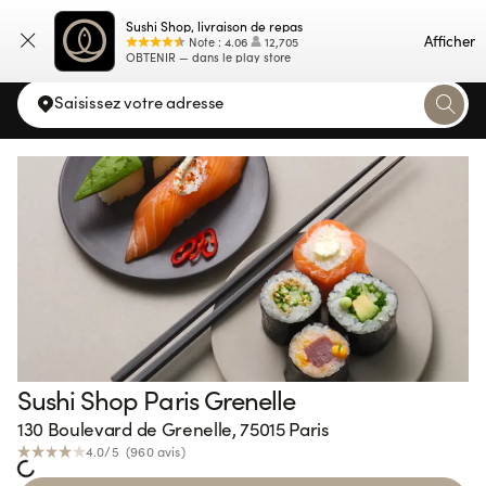
Sushi Shop, livraison de repas
Carte
Afficher
Note
:
4.06
12,705
OBTENIR — dans le play store
Saisissez votre adresse
Sushi Shop Paris Grenelle
130 Boulevard de Grenelle, 75015 Paris
4.0
/5 (
960
avis
)