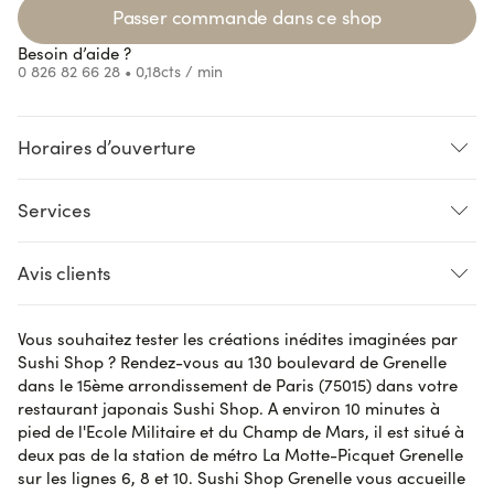
ding...
Passer commande dans ce shop
Besoin d’aide ?
0 826 82 66 28
• 0,18cts / min
Horaires d’ouverture
Services
ding...
Loading...
Loading...
ding...
CLICK AND COLLECT
LIVRAISON
Avis clients
Pré-commande
Vous souhaitez tester les créations inédites imaginées par
Maguy Z.
le 29 octobre 2023
AVIS VÉRIFIÉ
Sushi Shop ? Rendez-vous au 130 boulevard de Grenelle
Délicieux !! rien à ajouter.
dans le 15ème arrondissement de Paris (75015) dans votre
restaurant japonais Sushi Shop. A environ 10 minutes à
pied de l'Ecole Militaire et du Champ de Mars, il est situé à
deux pas de la station de métro La Motte-Picquet Grenelle
Meryem A.
le 28 octobre 2023
AVIS VÉRIFIÉ
sur les lignes 6, 8 et 10. Sushi Shop Grenelle vous accueille
Qualité médiocre Sushi pas assez garni