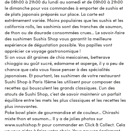
de 08h00 à 21h00 du lundi au samedi et de 09h00 à 21h00
le dimanche pour vos commandes à emporter de sushis et
de plats japonais préparés sur place. La carte est
Evgeniia G.
le 27 octobre 2023
AVIS VÉRIFIÉ
extrêmement variée. Moins populaires que les sushis et les
It was good
california rolls, les sashimis sont des tranches de saumon,
de thon ou de daurade consommées crues… Le savoir-faire
des sushimen Sushis Shop vous garantit la meilleure
Roxana S.
le 26 octobre 2023
AVIS VÉRIFIÉ
expérience de dégustation possible. Vos papilles vont
Tres bien!!
apprécier ce voyage gastronomique !
Si on vous dit graines de chia mexicaines, betterave
chioggia au goût sucré, edamame et asperge, il y a peu de
Joy R.
chance que cela vous fasse penser à des spécialités
le 26 octobre 2023
AVIS VÉRIFIÉ
Les quantités des ingrédients étaient inférieures à
japonaises. Et pourtant, les sushimen de votre restaurant
celle connues pour une version large.
Sushi Shop à Paris 15ème les utilisent pour composer des
recettes qui bousculent les grands classiques. L’un des
atouts de Sushi Shop, c’est de savoir maintenir un parfait
équilibre entre les mets les plus classiques et les recettes les
Marie Christine C.
le 25 octobre 2023
AVIS VÉRIFIÉ
plus innovantes.
Excellent tant sur la qualité des produits que du
Poke bowl plein de gourmandise et de couleur… Chirashi
service.
mixte thon et saumon… Il y a de jolies photos sur
www.sushishop.fr pour commander en Click & Collect. Cela
AVIS SOUMIS À UN CONTRÔLE
va vous aider à faire votre choix. Vous pouvez également