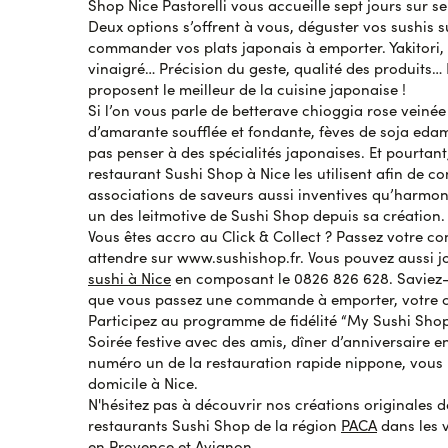
Shop Nice Pastorelli vous accueille sept jours sur s
Emsalem P.
le 30 octobre 2023
Deux options s’offrent à vous, déguster vos sushis s
Parfait
commander vos plats japonais à emporter. Yakitori, ta
vinaigré… Précision du geste, qualité des produits
proposent le meilleur de la cuisine japonaise !
Laetitia R.
le 29 octobre 2023
Si l’on vous parle de betterave chioggia rose veinée
Très bien et bonne qualité
d’amarante soufflée et fondante, fèves de soja eda
pas penser à des spécialités japonaises. Et pourtant
restaurant Sushi Shop à Nice les utilisent afin de c
Liana K.
le 29 octobre 2023
associations de saveurs aussi inventives qu’harmoni
Jamais déçue
un des leitmotive de Sushi Shop depuis sa création.
Vous êtes accro au Click & Collect ? Passez votre 
attendre sur www.sushishop.fr. Vous pouvez aussi j
Christophe Q.
sushi à Nice
en composant le 0826 826 628. Saviez-
le 29 octobre 2023
Impeccable comme d’habitude
que vous passez une commande à emporter, votre 
Participez au programme de fidélité “My Sushi Shop
Soirée festive avec des amis, dîner d’anniversaire e
numéro un de la restauration rapide nippone, vous l
Charlotte M.
le 29 octobre 2023
domicile à Nice.
Yummy yummy
N'hésitez pas à découvrir nos créations originales 
restaurants Sushi Shop de la région
PACA
dans les v
AVI
en Provence
et
Avignon
.