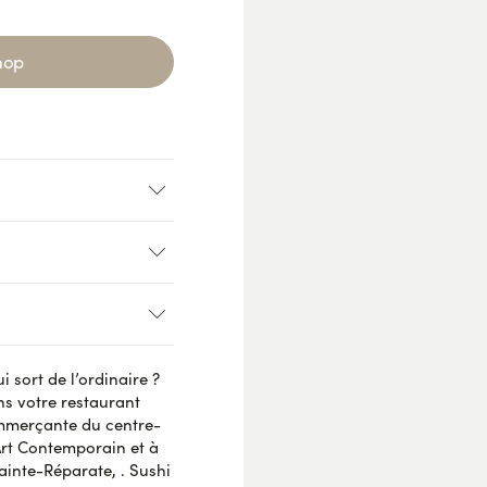
hop
.
pés
 sort de l’ordinaire ?
AVIS VÉRIFIÉ
s votre restaurant
ommerçante du centre-
Art Contemporain et à
Sainte-Réparate, . Sushi