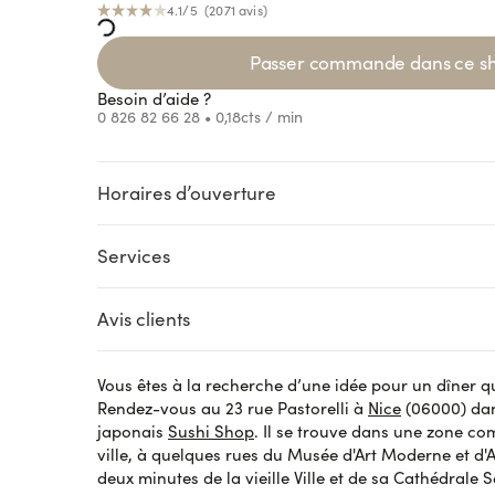
4.1
/5 (
2071
avis
)
Loading...
Passer commande dans ce s
Besoin d’aide ?
0 826 82 66 28
• 0,18cts / min
Horaires d’ouverture
Loading...
Loading...
Loading..
Services
Loading...
SUR PLACE
LIVRAISON
CLICK AND COLLECT
Avis clients
Pré-commande
Accès handica
Vous êtes à la recherche d’une idée pour un dîner qui
Asmae B.
le 29 octobre 2023
Rendez-vous au 23 rue Pastorelli à
Nice
(06000) dan
Super
japonais
Sushi Shop
. Il se trouve dans une zone c
ville, à quelques rues du Musée d'Art Moderne et d'
deux minutes de la vieille Ville et de sa Cathédrale 