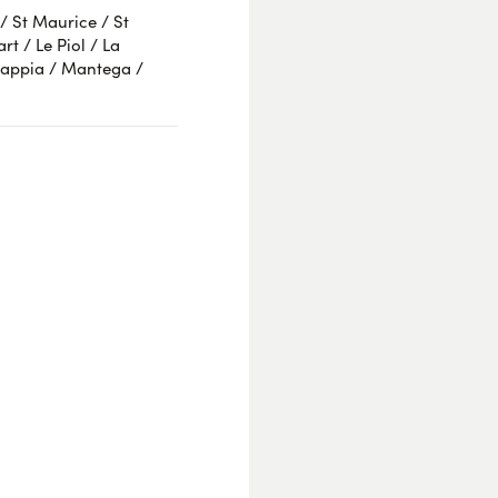
her l'attestation de confiance
 / St Maurice / St
rt / Le Piol / La
 Sappia / Mantega /