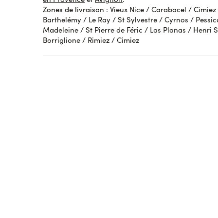
Affic
Zones de livraison : Vieux Nice / Carabacel / Cimiez
Barthelémy / Le Ray / St Sylvestre / Cyrnos / Pessica
Madeleine / St Pierre de Féric / Las Planas / Henri
Borriglione / Rimiez / Cimiez