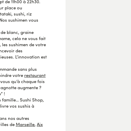
ept de 11h00 à 22h30.
AVIS VÉRIFIÉ
ur place ou
taki, sushi, riz
… Nos sushimen vous
AVIS VÉRIFIÉ
 de blanc, graine
mame, cela ne vous fait
, les sushimen de votre
oncevoir des
AVIS VÉRIFIÉ
euses. L’innovation est
commande sans plus
oindre votre
restaurant
vous qu’à chaque fois
AVIS VÉRIFIÉ
cagnotte augmente ?
” !
n famille… Sushi Shop,
ivre vos sushis à
AVIS VÉRIFIÉ
dans nos autres
illes de
Marseille
,
Aix
S SOUMIS À UN CONTRÔLE