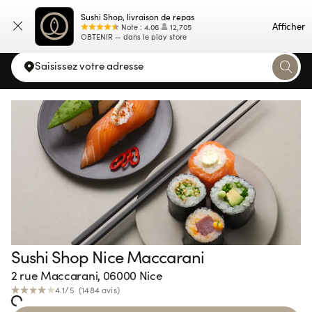
Sushi Shop, livraison de repas
Carte
Afficher
Note
:
4.06
12,705
OBTENIR — dans le play store
Saisissez votre adresse
Sushi Shop Nice Maccarani
2 rue Maccarani, 06000 Nice
ng...
4.1
/5 (
1484
avis
)