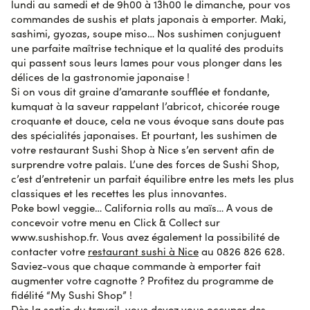
lundi au samedi et de 9h00 à 13h00 le dimanche, pour vos
commandes de sushis et plats japonais à emporter. Maki,
sashimi, gyozas, soupe miso… Nos sushimen conjuguent
Isabelle G.
le 29 octobre 2023
AVIS VÉRIFIÉ
une parfaite maîtrise technique et la qualité des produits
Très bon
qui passent sous leurs lames pour vous plonger dans les
délices de la gastronomie japonaise !
Si on vous dit graine d’amarante soufflée et fondante,
Isabelle G.
le 29 octobre 2023
AVIS VÉRIFIÉ
kumquat à la saveur rappelant l’abricot, chicorée rouge
Magnifique
croquante et douce, cela ne vous évoque sans doute pas
des spécialités japonaises. Et pourtant, les sushimen de
votre restaurant Sushi Shop à Nice s’en servent afin de
Jean louis B.
surprendre votre palais. L’une des forces de Sushi Shop,
le 29 octobre 2023
AVIS VÉRIFIÉ
Très Bien. Merci ????
c’est d’entretenir un parfait équilibre entre les mets les plus
classiques et les recettes les plus innovantes.
Poke bowl veggie… California rolls au maïs… A vous de
concevoir votre menu en Click & Collect sur
Chiara L.
le 29 octobre 2023
AVIS VÉRIFIÉ
www.sushishop.fr. Vous avez également la possibilité de
Les sushis étaient bons et livrés rapidement.
contacter votre
restaurant sushi à Nice
au 0826 826 628.
Saviez-vous que chaque commande à emporter fait
AVIS SOUMIS À UN CONTRÔLE
augmenter votre cagnotte ? Profitez du programme de
Afficher l'attestation de confiance
fidélité “My Sushi Shop” !
Dès la sortie du travail, vous devez vous occuper des