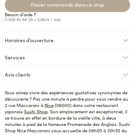
Passer commande dans ce shop
Besoin d’aide ?
0 826 82 66 28
• 0,18cts / min
Horaires d’ouverture
ng...
Loading...
Loading...
Services
ng...
LIVRAISON
PRÉ-COMMANDE
CLICK AND COLLECT
Avis clients
Accès handicapés
Vous aimez vivre des expériences gustatives synonymes de
Isabelle G.
le 29 octobre 2023
AVIS VÉRIFIÉ
découverte ? Pas une minute à perdre pour vous rendre au
Comme dab
2 rue Maccarani à
Nice
(06000) dans votre restaurant
japonais
Sushi Shop
. Son emplacement est exceptionnel, il
se trouve en effet en bordure de la vieille ville, à deux
minutes à pied de la fameuse Promenade des Anglais. Sushi
Isabelle G.
le 29 octobre 2023
AVIS VÉRIFIÉ
Shop Nice Maccarani vous accueille de 09h00 à 20h30 du
Parfait