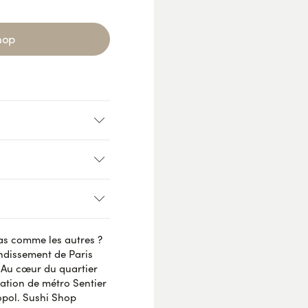
hop
...
e
pas comme les autres ?
AVIS VÉRIFIÉ
dissement de Paris
 Au cœur du quartier
tation de métro Sentier
opol. Sushi Shop