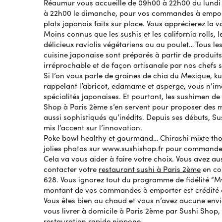
Réaumur vous accueille de 09h00 à 22h00 du lundi
Isilda F.
le 29 octobre 2023
à 22h00 le dimanche, pour vos commandes à emport
Aucun choix
plats japonais faits sur place. Vous apprécierez la va
Moins connus que les sushis et les california rolls, 
délicieux raviolis végétariens ou au poulet… Tous le
Nicolas B.
le 29 octobre 2023
cuisine japonaise sont préparés à partir de produit
Très bons mais il manquait les sauces soja…. L
irréprochable et de façon artisanale par nos chefs 
était aussi incomplète, il me manquait la salade
Si l’on vous parle de graines de chia du Mexique, k
rappelant l’abricot, edamame et asperge, vous n’i
spécialités japonaises. Et pourtant, les sushimen de
Michael E.
le 28 octobre 2023
Shop à Paris 2ème s’en servent pour proposer des 
le pot de gingembre de 190gr (4,20€) a été oubl
aussi sophistiqués qu’inédits. Depuis ses débuts, S
notre seule critique concernant cette commande,
mis l’accent sur l’innovation.
ailleurs excellent.
Poke bowl healthy et gourmand… Chirashi mixte tho
jolies photos sur www.sushishop.fr pour commander 
Cela va vous aider à faire votre choix. Vous avez aus
Aurora S.
contacter votre
restaurant sushi à Paris 2ème
en co
le 27 octobre 2023
Toujours une bonne expérience !!!
628. Vous ignorez tout du programme de fidélité “M
montant de vos commandes à emporter est crédité d
Vous êtes bien au chaud et vous n’avez aucune envie 
vous livrer à domicile à Paris 2ème par Sushi Shop,
Nadia D.
le 24 octobre 2023
restauration rapide nippone.