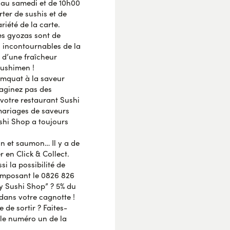
 au samedi et de 10h00
AVIS VÉRIFIÉ
er de sushis et de
riété de la carte.
les gyozas sont de
s incontournables de la
AVIS VÉRIFIÉ
s d’une fraîcheur
a dernière commande
sushimen !
 de légumes…
umquat à la saveur
maginez pas des
 votre restaurant Sushi
AVIS VÉRIFIÉ
mariages de saveurs
ié. Dommage. C'est
ushi Shop a toujours
 tout étant par
n et saumon… Il y a de
en Click & Collect.
si la possibilité de
mposant le 0826 826
AVIS VÉRIFIÉ
y Sushi Shop” ? 5% du
ans votre cagnotte !
de sortir ? Faites-
 le numéro un de la
AVIS VÉRIFIÉ