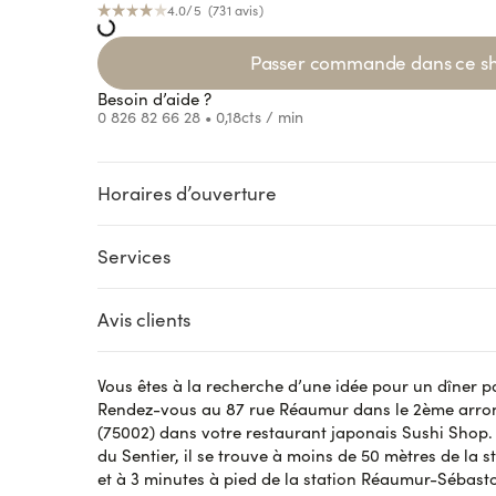
4.0
/5 (
731
avis
)
Passer commande dans ce s
Besoin d’aide ?
0 826 82 66 28
• 0,18cts / min
Horaires d’ouverture
Loading...
Loading...
Loading
Loading...
Services
CLICK AND COLLECT
LIVRAISON
Avis clients
Accès handicapés
Pré-command
Vous êtes à la recherche d’une idée pour un dîner 
Nadia D.
le 29 octobre 2023
Rendez-vous au 87 rue Réaumur dans le 2ème arron
Saumon très frais et le riz succulent
(75002) dans votre restaurant japonais Sushi Shop.
du Sentier, il se trouve à moins de 50 mètres de la s
et à 3 minutes à pied de la station Réaumur-Sébast