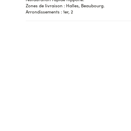
Saumon de qualité et excellente cuisson du riz
Zones de livraison : Halles, Beaubourg.
Arrondissements : 1er, 2
AVI
Affic