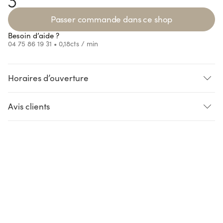
Passer commande dans ce shop
Besoin d’aide ?
04 75 86 19 31
• 0,18cts / min
Horaires d’ouverture
oading...
Loading...
Loading...
oading...
Avis clients
Jean D.
le 5 juillet 2022
AVIS VÉRIFIÉ
test
AVIS SOUMIS À UN CONTRÔLE