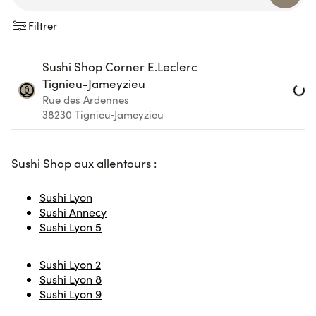
Filtrer
Sushi Shop Corner E.Leclerc
Tignieu-Jameyzieu
Load
Rue des Ardennes
38230
Tignieu‑Jameyzieu
Sushi Sho
p aux allentours :
Sushi Lyon
Sushi Annecy
Sushi Lyon 5
Sushi Lyon 2
Sushi Lyon 8
Sushi Lyon 9