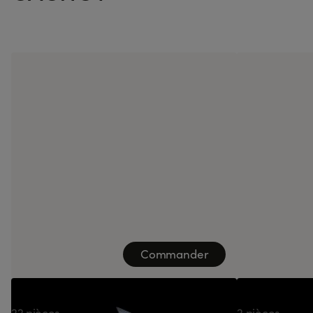
Commander
Box Adrien Cachot
Tulip Kuro E
22 pièces
2 pièces