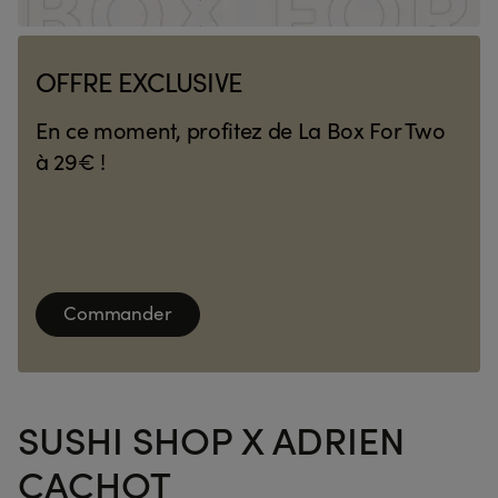
OFFRE EXCLUSIVE
En ce moment, profitez de La Box For Two
à 29€ !
Commander
Plongez dans l'univers du chef étoilé
Adrien Cachot
SUSHI SHOP X ADRIEN
Découvrir
CACHOT