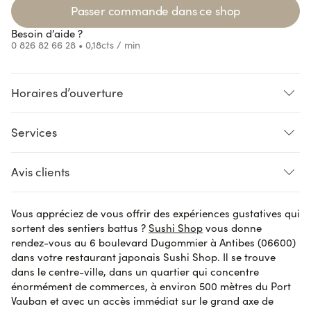
Passer commande dans ce shop
Besoin d’aide ?
0 826 82 66 28
• 0,18cts / min
Horaires d’ouverture
ng...
Loading...
Loading...
Services
ng...
CLICK AND COLLECT
SUR PLACE
LIVRAISON
Avis clients
Accès handicapés
Pré-commande
Vous appréciez de vous offrir des expériences gustatives qui
Dominique R.
le 29 octobre 2023
AVIS VÉRIFIÉ
sortent des sentiers battus ?
Sushi Shop
vous donne
Tout est parfait, c’était délicieux
rendez-vous au 6 boulevard Dugommier à Antibes (06600)
dans votre restaurant japonais Sushi Shop. Il se trouve
dans le centre-ville, dans un quartier qui concentre
énormément de commerces, à environ 500 mètres du Port
John M.
le 29 octobre 2023
AVIS VÉRIFIÉ
Vauban et avec un accès immédiat sur le grand axe de
les sushis de la box étaient pas super frais j'ai été