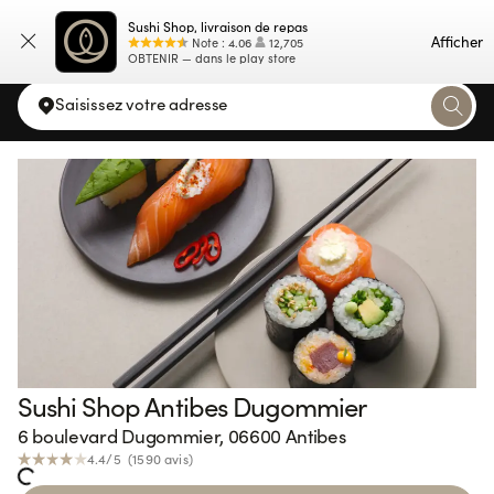
Sushi Shop, livraison de repas
Carte
Afficher
Note
:
4.06
12,705
OBTENIR — dans le play store
Saisissez votre adresse
Sushi Shop Antibes Dugommier
6 boulevard Dugommier, 06600 Antibes
4.4
/5 (
1590
avis
)
ng...