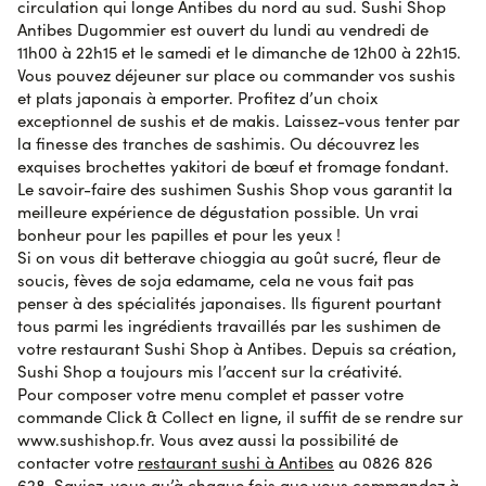
circulation qui longe Antibes du nord au sud. Sushi Shop
déçu
Antibes Dugommier est ouvert du lundi au vendredi de
11h00 à 22h15 et le samedi et le dimanche de 12h00 à 22h15.
Vous pouvez déjeuner sur place ou commander vos sushis
Alyssa H.
le 27 octobre 2023
AVIS VÉRIFIÉ
et plats japonais à emporter. Profitez d’un choix
Trop bon
exceptionnel de sushis et de makis. Laissez-vous tenter par
la finesse des tranches de sashimis. Ou découvrez les
exquises brochettes yakitori de bœuf et fromage fondant.
Marine B.
le 27 octobre 2023
AVIS VÉRIFIÉ
Le savoir-faire des sushimen Sushis Shop vous garantit la
Je recommande !
meilleure expérience de dégustation possible. Un vrai
bonheur pour les papilles et pour les yeux !
Si on vous dit betterave chioggia au goût sucré, fleur de
Damien R.
soucis, fèves de soja edamame, cela ne vous fait pas
le 27 octobre 2023
AVIS VÉRIFIÉ
Tout était parfait comme d’habitude. Et le cadeau
penser à des spécialités japonaises. Ils figurent pourtant
anniversaire nous a fait très plaisir
tous parmi les ingrédients travaillés par les sushimen de
votre restaurant Sushi Shop à Antibes. Depuis sa création,
Sushi Shop a toujours mis l’accent sur la créativité.
Pour composer votre menu complet et passer votre
Kevin S.
le 26 octobre 2023
AVIS VÉRIFIÉ
commande Click & Collect en ligne, il suffit de se rendre sur
Top ????????
www.sushishop.fr. Vous avez aussi la possibilité de
contacter votre
restaurant sushi à Antibes
au 0826 826
AVIS SOUMIS À UN CONTRÔLE
628. Saviez-vous qu’à chaque fois que vous commandez à