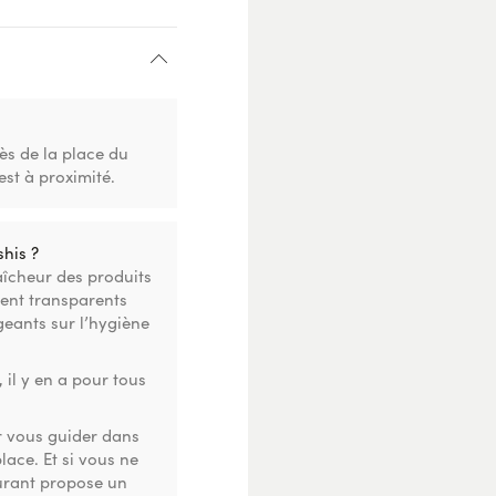
ès de la place du
est à proximité.
his ?
aîcheur des produits
ent transparents
geants sur l’hygiène
 il y en a pour tous
r vous guider dans
lace. Et si vous ne
urant propose un