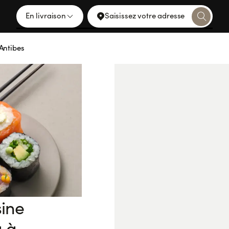
En livraison
Saisissez votre adresse
Antibes
sine
u à