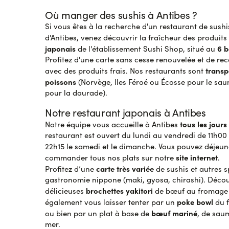
Où manger des sushis à Antibes ?
Si vous êtes à la recherche d'un restaurant de sushis
d'Antibes, venez découvrir la fraîcheur des produits
japonais
6 
de l'établissement Sushi Shop, situé au
Profitez d'une carte sans cesse renouvelée et de re
transp
avec des produits frais. Nos restaurants sont
poissons
(Norvège, Iles Féroé ou Écosse pour le sa
pour la daurade).
Notre restaurant japonais à Antibes
tous les jours
Notre équipe vous accueille à Antibes
restaurant est ouvert du lundi au vendredi de 11h00
22h15 le samedi et le dimanche. Vous pouvez déjeu
site internet
commander tous nos plats sur notre
.
carte très variée
Profitez d’une
de sushis et autres s
gastronomie nippone (maki, gyosa, chirashi). Décou
brochettes yakitori
délicieuses
de bœuf au fromage 
poke bowl
également vous laisser tenter par un
du f
bœuf mariné
ou bien par un plat à base de
, de sau
mer.