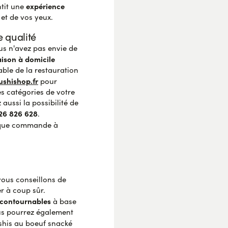
expérience
ntit une
 et de vos yeux.
e qualité
ous n'avez pas envie de
aison à domicile
ble de la restauration
shishop.fr
pour
es catégories de votre
aussi la possibilité de
26 826 628
.
que commande à
vous conseillons de
r à coup sûr.
ncontournables
à base
us pourrez également
his au boeuf snacké