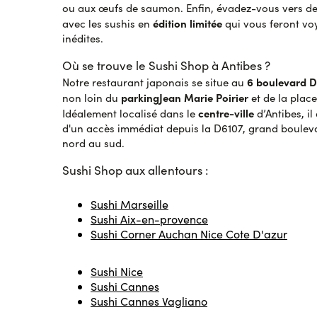
ou aux œufs de saumon. Enfin, évadez-vous vers d
édition limitée
avec les sushis en
qui vous feront vo
inédites.
Où se trouve le Sushi Shop à Antibes ?
6 boulevard 
Notre restaurant japonais se situe au
parkingJean Marie Poirier
non loin du
et de la plac
centre-ville
Idéalement localisé dans le
d’Antibes, i
d'un accès immédiat depuis la D6107, grand boulevar
nord au sud.
Sushi Sho
p aux allentours :
Sushi Marseille
Sushi Aix-en-provence
Sushi Corner Auchan Nice Cote D'azur
Sushi Nice
Sushi Cannes
Sushi Cannes Vagliano