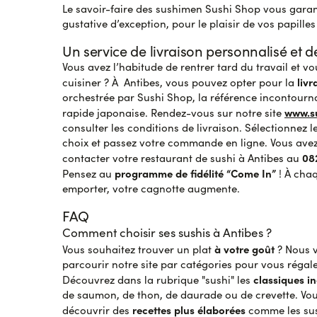
Le savoir-faire des sushimen Sushi Shop vous gara
gustative d’exception, pour le plaisir de vos papilles
Un service de livraison personnalisé et d
Vous avez l’habitude de rentrer tard du travail et v
livr
cuisiner ? À Antibes, vous pouvez opter pour la
orchestrée par Sushi Shop, la référence incontourna
www.su
rapide japonaise. Rendez-vous sur notre site
consulter les conditions de livraison. Sélectionnez l
choix et passez votre commande en ligne. Vous avez 
08
contacter votre restaurant de sushi à Antibes au
programme de fidélité “Come In”
Pensez au
! À cha
emporter, votre cagnotte augmente.
FAQ
Comment choisir ses sushis à Antibes ?
à votre goût
Vous souhaitez trouver un plat
? Nous 
parcourir notre site par catégories pour vous régale
classiques i
Découvrez dans la rubrique "sushi" les
de saumon, de thon, de daurade ou de crevette. Vo
recettes plus élaborées
découvrir des
comme les sus