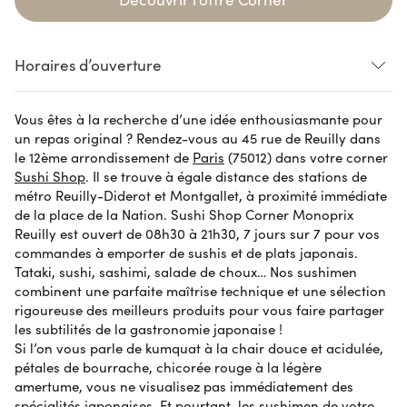
Horaires d’ouverture
Vous êtes à la recherche d’une idée enthousiasmante pour
oading...
Loading...
Loading...
un repas original ? Rendez-vous au 45 rue de Reuilly dans
oading...
le 12ème arrondissement de
Paris
(75012) dans votre corner
Sushi Shop
. Il se trouve à égale distance des stations de
métro Reuilly-Diderot et Montgallet, à proximité immédiate
L’heure limite de commande en ligne peut être jusqu’à 30 minutes avant
de la place de la Nation. Sushi Shop Corner Monoprix
la fermeture du shop pour permettre sa préparation par nos équipes.
Reuilly est ouvert de 08h30 à 21h30, 7 jours sur 7 pour vos
commandes à emporter de sushis et de plats japonais.
Tataki, sushi, sashimi, salade de choux… Nos sushimen
combinent une parfaite maîtrise technique et une sélection
rigoureuse des meilleurs produits pour vous faire partager
les subtilités de la gastronomie japonaise !
Si l’on vous parle de kumquat à la chair douce et acidulée,
pétales de bourrache, chicorée rouge à la légère
amertume, vous ne visualisez pas immédiatement des
spécialités japonaises. Et pourtant, les sushimen de votre