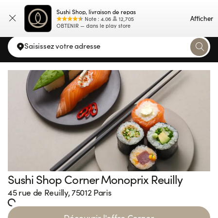
Sushi Shop, livraison de repas
Carte
Afficher
Note
:
4.06
12,705
OBTENIR — dans le play store
Saisissez votre adresse
Sushi Shop Corner Monoprix Reuilly
45 rue de Reuilly, 75012 Paris
oading...
Découvrir l'offre Corner