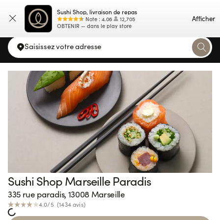
Sushi Shop, livraison de repas
Carte
Afficher
Note
:
4.06
12,705
OBTENIR — dans le play store
Saisissez votre adresse
Sushi Shop Marseille Paradis
335 rue paradis, 13008 Marseille
4.0
/5 (
1434
avis
)