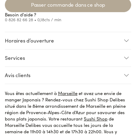
oading...
Passer commande dans ce shop
Besoin d’aide ?
0 826 82 66 28
• 0,18cts / min
Horaires d’ouverture
Services
oading...
Loading...
Loading...
oading...
LIVRAISON
CLICK AND COLLECT
Avis clients
Pré-commande
Vous êtes actuellement à
Marseille
et avez une envie de
Brigitte M.
le 29 octobre 2023
AVIS VÉRIFIÉ
manger Japonais ? Rendez-vous chez
Sushi Shop
Delibes
Parfait
situé dans le 8ème arrondissement de Marseille en pleine
région de Provence-Alpes-Côte d'Azur pour savourer des
bons plats japonais. Votre restaurant
Sushi Shop
de
Marseille Delibes vous accueille tous les jours de la
Kevin G.
le 28 octobre 2023
AVIS VÉRIFIÉ
semaine de 11h00 à 14h30 et de 17h30 à 22h00. Vous y
Super et merci a mehdi