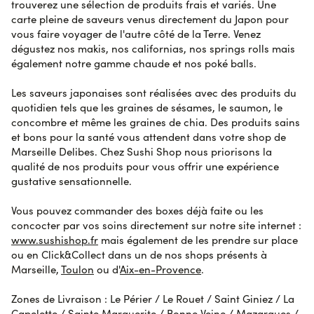
trouverez une sélection de produits frais et variés. Une
carte pleine de saveurs venus directement du Japon pour
vous faire voyager de l'autre côté de la Terre. Venez
Janine D.
le 26 octobre 2023
AVIS VÉRIFIÉ
dégustez nos makis, nos californias, nos springs rolls mais
Équipe paraissant débordée, sans raison.
également notre gamme chaude et nos poké balls.
Les saveurs japonaises sont réalisées avec des produits du
Yannick P.
le 28 octobre 2023
AVIS VÉRIFIÉ
quotidien tels que les graines de sésames, le saumon, le
Top.
concombre et même les graines de chia. Des produits sains
et bons pour la santé vous attendent dans votre shop de
Marseille Delibes. Chez Sushi Shop nous priorisons la
Marianne laure M.
qualité de nos produits pour vous offrir une expérience
le 26 octobre 2023
AVIS VÉRIFIÉ
Vraiment Très déçue par la qualité médiocre du
gustative sensationnelle.
poisson et riz extrêmement durs .. alors que je
commande souvent à sushi shop
Vous pouvez commander des boxes déjà faite ou les
concocter par vos soins directement sur notre site internet :
www.sushishop.fr
mais également de les prendre sur place
ou en Click&Collect dans un de nos shops présents à
Cecile R.
le 26 octobre 2023
AVIS VÉRIFIÉ
Marseille,
Toulon
ou d'
Aix-en-Provence
.
Super
Zones de Livraison : Le Périer / Le Rouet / Saint Giniez / La
AVIS SOUMIS À UN CONTRÔLE
Capelette / Sainte Marguerite / Bonne Veine / Mazargues /