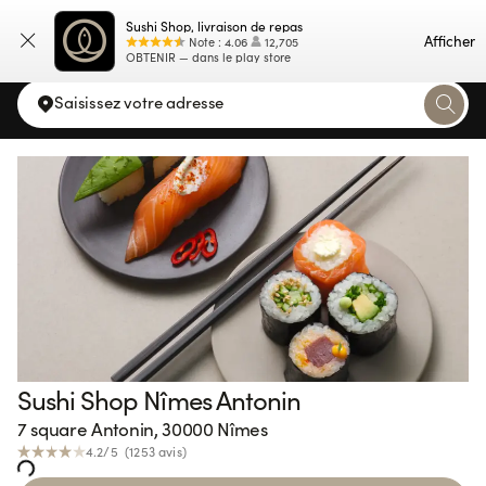
Sushi Shop, livraison de repas
Carte
Afficher
Note
:
4.06
12,705
OBTENIR — dans le play store
Saisissez votre adresse
Sushi Shop Nîmes Antonin
oading...
7 square Antonin, 30000 Nîmes
4.2
/5 (
1253
avis
)