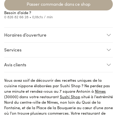
Passer commande dans ce shop
Besoin d’aide ?
0 826 82 66 28
• 0,18cts / min
Horaires d’ouverture
oading...
Loading...
Loading...
oading...
Services
SUR PLACE
LIVRAISON
CLICK AND COLLECT
Avis clients
Pré-commande
Vous avez soif de découvrir des recettes uniques de la
Aurore N.
le 29 octobre 2023
AVIS VÉRIFIÉ
cuisine nippone élaborées par Sushi Shop ? Ne perdez pas
rien à dire, tout était parfait
une minute et rendez-vous au 7 square Antonin à
Nîmes
(30000) dans votre restaurant
Sushi Shop
situé à l'extrémité
Nord du centre-ville de Nîmes, non loin du Quai de la
Fontaine, et de la Place de la Bouquerie au cœur d'une zone
Nathalie R.
le 29 octobre 2023
AVIS VÉRIFIÉ
où l'on trouve plusieurs commerces. Votre restaurant de
Excellent