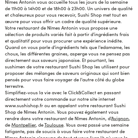
Nîmes Antonin vous accueille tous les jours de la semaine
de 11h00 à 14h00 et de 18h00 à 23h00. Un univers de qualité
et chaleureux pour vous recevoir, Sushi Shop met tout en
Scarlett G.
le 29 octobre 2023
AVIS VÉRIFIÉ
œuvre pour vous offrir un cadre de qualité supérieure.
Vraiment top et mon petit cadeau d’anniversaire
Votre restaurant de Nîmes Antonin vous propose une
délicieux, merci
sélection de produits variés fait à partir d'ingrédients frais
et qualitatif pour vous procurer une expérience inédite.
Quand on vous parle d'ingrédients tels que l'edamame, les
Bernard L.
le 28 octobre 2023
AVIS VÉRIFIÉ
choux, les différentes graines, asperge vous ne pensez pas
Parfait les plats étaient très bons et très frais
directement aux saveurs japonaise. Et pourtant, les
sushimen de votre restaurant Sushi Shop les utilisent pour
proposer des mélanges de saveurs originaux qui sont bien
Christiane M.
pensés pour vous faire voyager de l'autre côté du globe
le 28 octobre 2023
AVIS VÉRIFIÉ
Tout était parfait, temps respecté, qualité correcte et
terrestre.
livraison au top.
Simplifiez-vous la vie avec le Click&Collect en passant
directement votre commande sur notre site internet
www.sushishop.fr ou en appelant votre restaurant Sushi
Shop de Nîmes Antonin. Vous pouvez également vous
Olivier G.
le 28 octobre 2023
AVIS VÉRIFIÉ
rendre dans votre restaurant de Nîmes Antonin, d'
Avignon
,
Accueil téléphonique agréable et bons produits
de
Montpellier
, de
Toulouse
. Vous avez passé une semaine
fatigante, pas de soucis à vous faire votre restaurant de
AVIS SOUMIS À UN CONTRÔLE
Nîmes Antonin s'occupe de tout et vous livre là où vous le