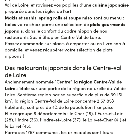
cuisine japonaise
Val de Loire, et ravissez vos papilles d’une
préparée dans les règles de l’art !
Makis et sushis
spring rolls
soupe miso
,
et
sont au menu :
plats gourmands
faites votre choix parmi une sélection de
japonais
, dans le confort du cadre nippon de nos
restaurants Sushi Shop en Centre-Val de Loire.
Passez commande sur place, à emporter ou en livraison à
domicile, et venez récupérer votre sélection de plats
nippons !
Des restaurants japonais dans le Centre-Val
de Loire
région Centre-Val de
Anciennement nommée “Centre”, la
Loire
s’étale sur une partie de la région naturelle du Val de
Loire. Septième région par sa superficie de plus de 39 151
km², la région Centre-Val de Loire concentre 2 57 853
habitants, soit près de 4% de la population française.
Elle regroupe 6 départements : le Cher (18), l’Eure-et-Loir
(28), l’Indre (36), l’Indre-et-Loire (37), le Loir-et-Cher (41) et
le Loiret (45).
Parmi ses 1757 communes, les principales sont Tours,