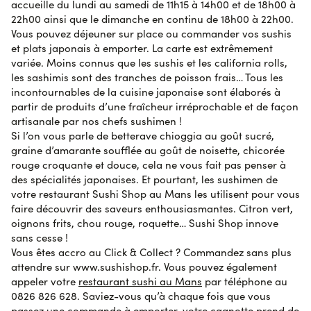
accueille du lundi au samedi de 11h15 à 14h00 et de 18h00 à
insuffisante tellement c'était délicieux
22h00 ainsi que le dimanche en continu de 18h00 à 22h00.
Vous pouvez déjeuner sur place ou commander vos sushis
et plats japonais à emporter. La carte est extrêmement
Nathalie M.
le 27 octobre 2023
AVIS VÉRIFIÉ
variée. Moins connus que les sushis et les california rolls,
Très bien. Un livreur au top et courageux.
les sashimis sont des tranches de poisson frais… Tous les
incontournables de la cuisine japonaise sont élaborés à
partir de produits d’une fraîcheur irréprochable et de façon
Frederik S.
le 27 octobre 2023
AVIS VÉRIFIÉ
artisanale par nos chefs sushimen !
Surprenant
Si l’on vous parle de betterave chioggia au goût sucré,
graine d’amarante soufflée au goût de noisette, chicorée
rouge croquante et douce, cela ne vous fait pas penser à
Rachid C.
des spécialités japonaises. Et pourtant, les sushimen de
le 26 octobre 2023
AVIS VÉRIFIÉ
Toujours satisfait
votre restaurant Sushi Shop au Mans les utilisent pour vous
faire découvrir des saveurs enthousiasmantes. Citron vert,
oignons frits, chou rouge, roquette… Sushi Shop innove
sans cesse !
Isabelle D.
le 25 octobre 2023
AVIS VÉRIFIÉ
Vous êtes accro au Click & Collect ? Commandez sans plus
Le plat était très bon. J'ai trouvé que les morceaux de
attendre sur www.sushishop.fr. Vous pouvez également
poissons étaient coupés très fins, ils se déchiraient
appeler votre
restaurant sushi au Mans
par téléphone au
seuls avec les baguettes.
0826 826 628. Saviez-vous qu’à chaque fois que vous
passez une commande à emporter, votre cagnotte prend de