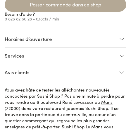
ding...
Passer commande dans ce shop
Besoin d’aide ?
0 826 82 66 28
• 0,18cts / min
Horaires d’ouverture
Services
ding...
Loading...
Loading...
ding...
CLICK AND COLLECT
SUR PLACE
LIVRAISON
Avis clients
Pré-commande
Vous avez hâte de tester les alléchantes nouveautés
Caroline M.
le 29 octobre 2023
AVIS VÉRIFIÉ
concoctées par
Sushi Shop
? Pas une minute à perdre pour
Au top
vous rendre au 6 boulevard René Levasseur au
Mans
(72000) dans votre restaurant japonais Sushi Shop. Il se
trouve dans la partie sud du centre-ville, au cœur d'un
quartier commerçant qui regroupe les plus grandes
Lornella J.
le 27 octobre 2023
AVIS VÉRIFIÉ
enseignes de prêt-à-porter. Sushi Shop Le Mans vous
Rien à dire mon fils a adoré, il a trouvé la quantité