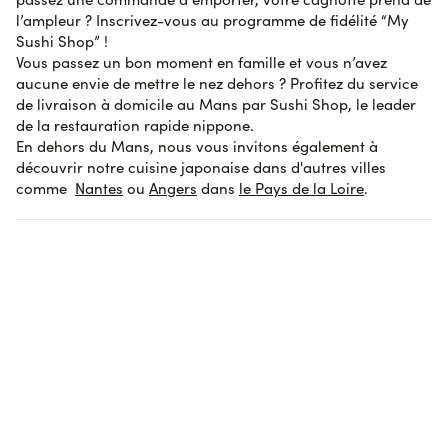
AVIS SOUMIS À UN CONTRÔLE
l’ampleur ? Inscrivez-vous au programme de fidélité “My
Afficher l'attestation de confiance
Sushi Shop” !
Vous passez un bon moment en famille et vous n’avez
aucune envie de mettre le nez dehors ? Profitez du service
de livraison à domicile au Mans par Sushi Shop, le leader
de la restauration rapide nippone.
En dehors du Mans, nous vous invitons également à
découvrir notre cuisine japonaise dans d'autres villes
comme
Nantes
ou
Angers
dans
le Pays de la Loire
.