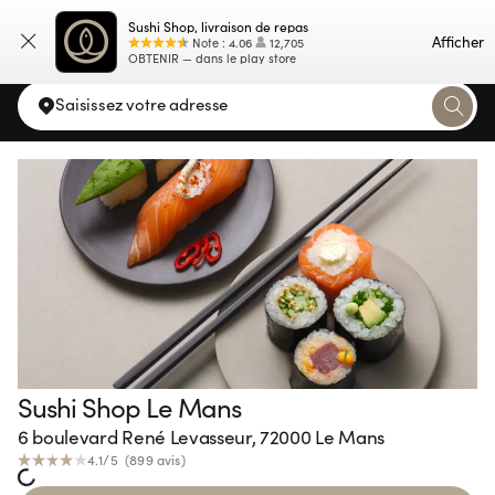
Sushi Shop, livraison de repas
Carte
Afficher
Note
:
4.06
12,705
OBTENIR — dans le play store
Saisissez votre adresse
Sushi Shop Le Mans
6 boulevard René Levasseur, 72000 Le Mans
4.1
/5 (
899
avis
)