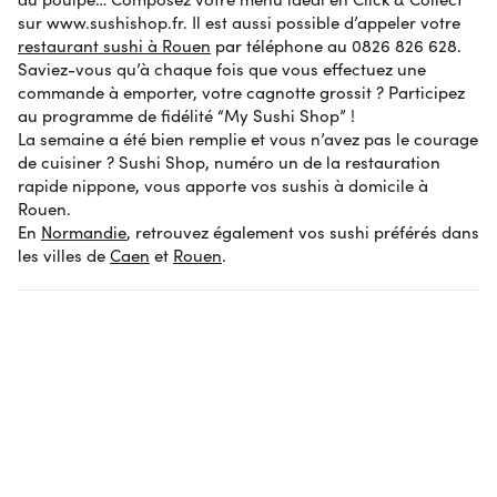
Rien à redire
sur www.sushishop.fr. Il est aussi possible d’appeler votre
restaurant sushi à Rouen
par téléphone au 0826 826 628.
Saviez-vous qu’à chaque fois que vous effectuez une
commande à emporter, votre cagnotte grossit ? Participez
Elodie H.
le 25 octobre 2023
AVIS VÉRIFIÉ
au programme de fidélité “My Sushi Shop” !
Parfait !
La semaine a été bien remplie et vous n’avez pas le courage
de cuisiner ? Sushi Shop, numéro un de la restauration
AVIS SOUMIS À UN CONTRÔLE
rapide nippone, vous apporte vos sushis à domicile à
Afficher l'attestation de confiance
Rouen.
En
Normandie
, retrouvez également vos sushi préférés dans
les villes de
Caen
et
Rouen
.
Liste
Carte