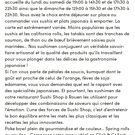
vocabulaires, et je parle de tout le staff que ce soit les
accueille du lundi au samedi de 11h00 à 14h30 et de 17h30 à
préparateurs de commande ( surtout eux ) ainsi que
22h30 ainsi que le dimanche de 12h00 à 15h30 et de 17h30 à
ceux qui nous encaissent.
22h30. Vous avez le choix entre déjeuner sur place ou
commander vos sushis et plats japonais à emporter. La
carte est extrêmement variée. Moins populaires que les
sushis et les california rolls, les tatakis sont des tranches de
Rénald D.
le 28 octobre 2023
AVIS VÉRIFIÉ
saumon, de thon ou de bœuf brièvement saisies puis
Tout était très bien.
marinées… Nos sushimen conjuguent un véritable savoir-
faire artisanal et la qualité des produits qu’ils travaillent
pour vous plonger dans les délices de la gastronomie
Georges S.
le 26 octobre 2023
AVIS VÉRIFIÉ
japonaise !
Dans l'ensemble bonnes prestations de qualité MERCI.
Si l’on vous parle de pétales de soucis, kumquat dont le
À souhaiter que je trouve dans ma région votre
goût est proche de celui de l’orange, fèves de soja
chaîne
edamame, vous vous demandez quel est le rapport avec
des spécialités japonaises. Et pourtant, les sushimen de
votre restaurant Sushi Shop à Rouen les utilisent pour
Amandine A.
le 26 octobre 2023
AVIS VÉRIFIÉ
développer des combinaisons de saveurs qui créent de
Délai rapide. Livreur agréable. Très bonne qualité de
l’émotion. L’une des forces de Sushi Shop, c’est d’entretenir
la box.
le bon équilibre entre les mets les plus classiques et les
recettes les plus innovantes.
Poke bowl plein de gourmandise et de couleur… Spring rolls
Celine R.
au poulpe… Composez votre menu idéal en Click & Collect
le 24 octobre 2023
AVIS VÉRIFIÉ