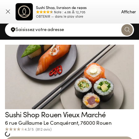
Sushi Shop, livraison de repas
Carte
Afficher
Note
:
4.06
12,705
OBTENIR — dans le play store
Saisissez votre adresse
Sushi Shop Rouen Vieux Marché
6 rue Guillaume Le Conquérant, 76000 Rouen
4.3
/5 (
812
avis
)