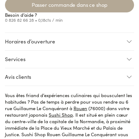
Loading...
Passer commande dans ce shop
Besoin d’aide ?
0 826 82 66 28
• 0,18cts / min
Horaires d’ouverture
Services
Loading...
Loading...
Loading...
Loading...
SUR PLACE
LIVRAISON
CLICK AND COLLECT
Avis clients
Accès handicapés
Pré-commande
Vous êtes friand d’expériences culinaires qui bousculent les
Miguel C.
le 29 octobre 2023
AVIS VÉRIFIÉ
habitudes ? Pas de temps à perdre pour vous rendre au 6
Pas assez généreux niveau quantité au vu du prix Je
rue Guillaume Le Conquérant à
Rouen
(76000) dans votre
trouve ça dommage Concernant le shop de rouen … le
restaurant japonais
Sushi Shop
. Il est situé en plein cœur
personnel n’est pas souriant Nous avons l’impression
du centre-ville de la capitale de la Normandie, à proximité
de déranger quand nous rentrons dans la boutique.
immédiate de la Place du Vieux Marché et du Palais de
Le « bonjour « ne doit pas être dans leurs
Justice. Sushi Shop Rouen Guillaume Le Conquérant vous