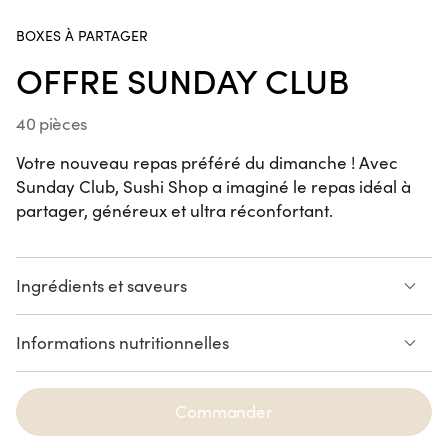
Cap 3000, Chamonix, Ajaccio Baléone, Ajaccio Centre,
Gare de Strasbourg, Valence.
Handroll Saumon
BOXES À PARTAGER
SUR LE POUCE
OFFRE SUNDAY CLUB
40 pièces
California KENKO Thon Cuit
Votre nouveau repas préféré du dimanche ! Avec
Avocat
Sunday Club, Sushi Shop a imaginé le repas idéal à
6 pièces
partager, généreux et ultra réconfortant.
Maki Cheese Avocat
VEGGIE
6 pièces
Ingrédients et saveurs
6 Sushi Saumon
6 Maki Cheese Avocat
Informations nutritionnelles
6 California Saumon Avocat
6 California Thon Cuit Avocat
Spring Saumon Avocat
6 Spring Fried Chicken
4 Gyoza Poulet
Voir la liste des allergènes
4 Gyoza Veggie
2 Soupe Miso
6 pièces
Commander
AVOCAT
CHEESE
SAUMON
THON
VIANDE