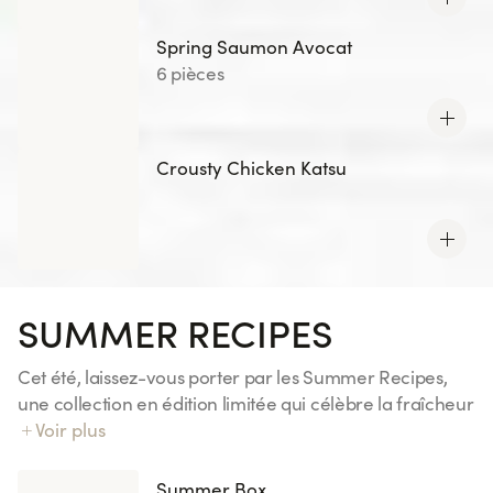
Spring Saumon Avocat
6 pièces
Crousty Chicken Katsu
SUMMER RECIPES
Cet été, laissez-vous porter par les Summer Recipes,
une collection en édition limitée qui célèbre la fraîcheur
et les saveurs ensoleillées. Découvrez des associations
Voir plus
gourmandes aux notes fruitées et inspirations exotiques,
pensées pour accompagner vos envies d’évasion.
Summer Box