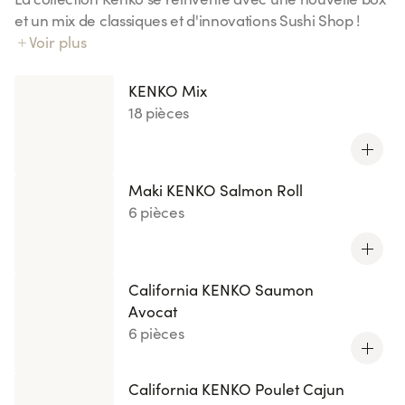
et un mix de classiques et d'innovations Sushi Shop !
Notre riz Kenko exclusif : 70% de sucres en moins
Voir plus
(comparé à notre riz vinaigré).
KENKO Mix
18 pièces
Maki KENKO Salmon Roll
6 pièces
California KENKO Saumon
Avocat
6 pièces
California KENKO Poulet Cajun