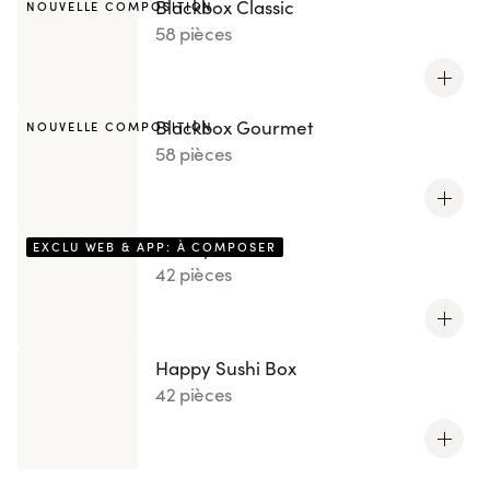
Blackbox Classic
NOUVELLE COMPOSITION
58 pièces
Blackbox Gourmet
NOUVELLE COMPOSITION
58 pièces
Box by You
EXCLU WEB & APP: À COMPOSER
42 pièces
Happy Sushi Box
42 pièces