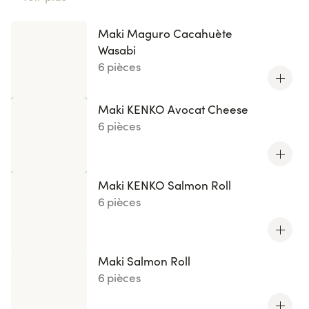
Maki Maguro Cacahuète Wasabi
, laissez-vous séduire
par l'harmonie parfaite entre ingrédients frais et
Maki Maguro Cacahuète
textures délicates. Chaque recette est une création
Wasabi
Succombez
originale revisitée par nos chefs.
à ces
6 pièces
créations lumineuses
et offrez-vous une expérience
culinaire raffinée et créative.
Maki KENKO Avocat Cheese
6 pièces
Maki KENKO Salmon Roll
6 pièces
Maki Salmon Roll
6 pièces