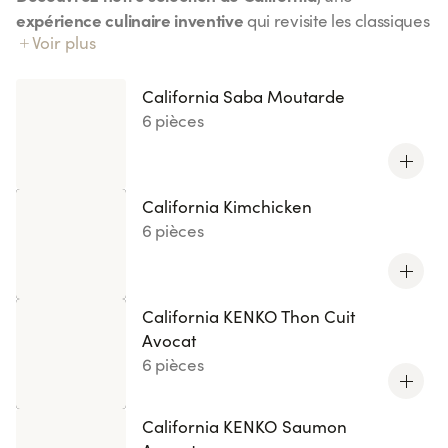
expérience culinaire inventive
qui revisite les classiques
Voir plus
California Chicken
avec une touche de créativité. Du
Curry
California Kimchicken
au
, chaque bouchée
saveurs équilibrées et surprenantes
combine des
. Ces
California Saba Moutarde
créations originales, disponibles en éditions limitées ou
6 pièces
nouveautés, sauront éveiller vos papilles avec des
ingrédients frais et variés
comme le saumon, le thon ou
encore la daurade accompagnée de wasabi. Idéal pour
California Kimchicken
une pause gourmande pleine de fraîcheur et
6 pièces
d’originalité. À tester sans modération !
California KENKO Thon Cuit
Avocat
6 pièces
California KENKO Saumon