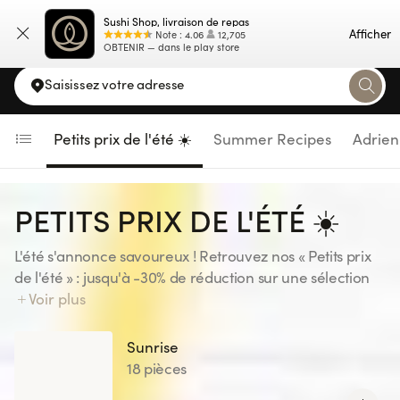
Sushi Shop, livraison de repas
Carte
Afficher
Note
:
4.06
12,705
OBTENIR — dans le play store
Saisissez votre adresse
Petits prix de l'été ☀️
Summer Recipes
Adrien
PETITS PRIX DE L'ÉTÉ ☀️
L'été s'annonce savoureux ! Retrouvez nos « Petits prix
de l'été » : jusqu'à -30% de réduction sur une sélection
de recettes, pour votre plus grand plaisir ! Gardez l'oeil
Voir plus
ouvert... une nouvelle sélection vous attend tous les 15
jours. Disponible uniquement sur le site et l'application
Sunrise
Sushi Shop, jusqu'au 23/08/26 inclus. Offre valable
18 pièces
dans tous les Sushi Shop France à l'exception de : St