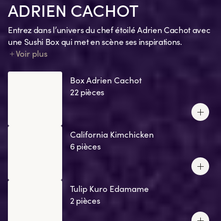
ADRIEN CACHOT
Entrez dans l’univers du chef étoilé Adrien Cachot avec
une Sushi Box qui met en scène ses inspirations.
Chaque création traduit un souvenir, une émotion, un
Voir plus
clin d’œil à ses recettes préférées ou un ingrédient
signature.
Box Adrien Cachot
22 pièces
California Kimchicken
6 pièces
Tulip Kuro Edamame
2 pièces