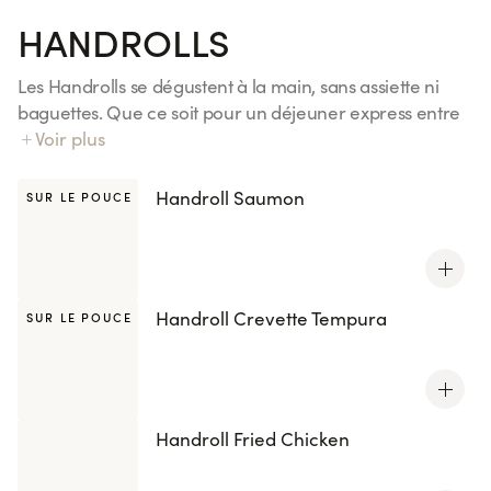
HANDROLLS
Les Handrolls se dégustent à la main, sans assiette ni
baguettes. Que ce soit pour un déjeuner express entre
deux réunions, un dîner à emporter dans le train ou un
Voir plus
pique-nique improvisé entre amis, ils sont l'encas
parfait pour un repas gourmand. Découvrez nos 4
Handroll Saumon
SUR LE POUCE
recettes, inspirées de vos california et maki préférés.
Tous les handrolls sont également disponibles avec le riz
Kenko, réduit en sucres et en sel.
Handroll Crevette Tempura
SUR LE POUCE
Handroll Fried Chicken