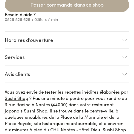
Loading...
Passer commande dans ce shop
Besoin d’aide ?
0826 826 628
• 0,18cts / min
Horaires d’ouverture
Services
Loading...
Loading...
Loading...
Loading...
SUR PLACE
LIVRAISON
CLICK AND COLLECT
Avis clients
Pré-commande
Accès handicapés
Vous avez envie de tester les recettes inédites élaborées par
Valerie S.
le 29 octobre 2023
AVIS VÉRIFIÉ
Sushi Shop
? Pas une minute à perdre pour vous rendre au
Parfait
3 rue Racine à Nantes (44000) dans votre restaurant
japonais Sushi Shop. Il se trouve dans le centre-ville, à
quelques encablures de la Place de la Monnaie et de la
Place Royale, site historique incontournable, et à environ
David I.
le 29 octobre 2023
AVIS VÉRIFIÉ
dix minutes à pied du CHU Nantes -Hôtel Dieu. Sushi Shop
Très bien