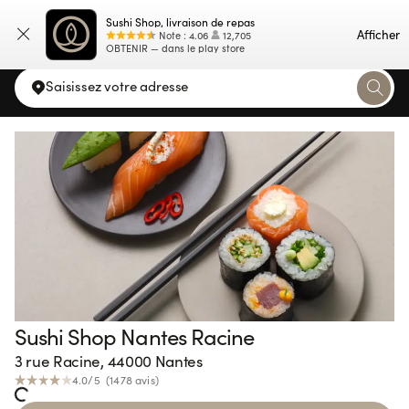
Sushi Shop, livraison de repas
Carte
Afficher
Note
:
4.06
12,705
OBTENIR — dans le play store
Saisissez votre adresse
Sushi Shop Nantes Racine
3 rue Racine, 44000 Nantes
4.0
/5 (
1478
avis
)