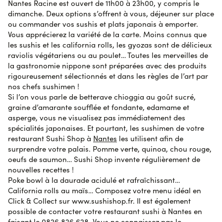
Nantes Racine est ouvert de 11h00 à 23h00, y compris le
dimanche. Deux options s’offrent à vous, déjeuner sur place
ou commander vos sushis et plats japonais à emporter.
Florette L.
le 28 octobre 2023
AVIS VÉRIFIÉ
Vous apprécierez la variété de la carte. Moins connus que
Très bonne..je ne pensais pas pouvoir me faire livrer à
les sushis et les california rolls, les gyozas sont de délicieux
saint Herblain d où qqs années sans commande mais
raviolis végétariens ou au poulet… Toutes les merveilles de
j ai trop apprécié vos nouveautés
la gastronomie nippone sont préparées avec des produits
rigoureusement sélectionnés et dans les règles de l’art par
nos chefs sushimen !
Anne R.
le 28 octobre 2023
AVIS VÉRIFIÉ
Si l’on vous parle de betterave chioggia au goût sucré,
Accueil chaleureux et aimable du vendeur. Merci!
graine d’amarante soufflée et fondante, edamame et
asperge, vous ne visualisez pas immédiatement des
spécialités japonaises. Et pourtant, les sushimen de votre
Pierre V.
restaurant Sushi Shop à
Nantes
les utilisent afin de
le 28 octobre 2023
AVIS VÉRIFIÉ
Des produits de qualités.
surprendre votre palais. Pomme verte, quinoa, chou rouge,
oeufs de saumon… Sushi Shop invente régulièrement de
nouvelles recettes !
Poke bowl à la daurade acidulé et rafraîchissant…
Sophie K.
le 24 octobre 2023
AVIS VÉRIFIÉ
California rolls au maïs… Composez votre menu idéal en
Le produit était déjà disponible. Frais et délicieux !
Click & Collect sur www.sushishop.fr. Il est également
possible de contacter votre restaurant sushi à Nantes en
AVIS SOUMIS À UN CONTRÔLE
faisant le 0826 826 628. Vous ne connaissez pas le