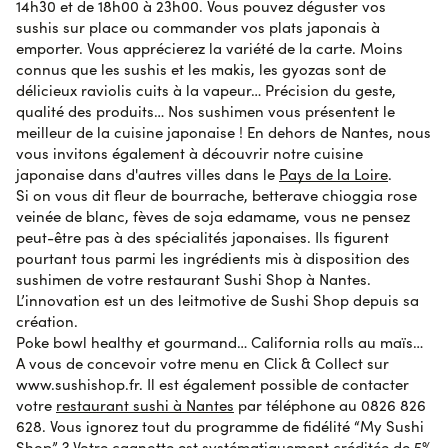
14h30 et de 18h00 à 23h00. Vous pouvez déguster vos
sushis sur place ou commander vos plats japonais à
emporter. Vous apprécierez la variété de la carte. Moins
Stéphanie L.
le 27 octobre 2023
AVIS VÉRIFIÉ
connus que les sushis et les makis, les gyozas sont de
Très satisfaite des produits. Juste un délai de livraison
délicieux raviolis cuits à la vapeur… Précision du geste,
par rapport à la prise en charge de la commande
qualité des produits… Nos sushimen vous présentent le
meilleur de la cuisine japonaise !
En dehors de Nantes
,
nous
vous invitons également à découvrir notre cuisine
Etienne C.
le 26 octobre 2023
AVIS VÉRIFIÉ
japonaise dans d'autres villes dans le
Pays de la Loire
.
Sushi et maki bon et correspondant à la commande.
Si on vous dit fleur de bourrache, betterave chioggia rose
Par contre, sauces et baguettes en quantité plus
veinée de blanc, fèves de soja edamame, vous ne pensez
variable. Autant j'ai été content d'avoir plus de
peut-être pas à des spécialités japonaises. Ils figurent
sauces, autant c'est du gaspillage pour le gingembre.
pourtant tous parmi les ingrédients mis à disposition des
sushimen de votre restaurant Sushi Shop à Nantes.
L’innovation est un des leitmotive de Sushi Shop depuis sa
Etienne L.
création.
le 25 octobre 2023
AVIS VÉRIFIÉ
Attention demain sokchea
Poke bowl healthy et gourmand… California rolls au maïs…
A vous de concevoir votre menu en Click & Collect sur
www.sushishop.fr. Il est également possible de contacter
votre
restaurant sushi à Nantes
par téléphone au 0826 826
Patrick S.
le 23 octobre 2023
AVIS VÉRIFIÉ
628. Vous ignorez tout du programme de fidélité “My Sushi
Vous devenez onéreux
Shop” ? Votre cagnotte est systématiquement créditée de 5%