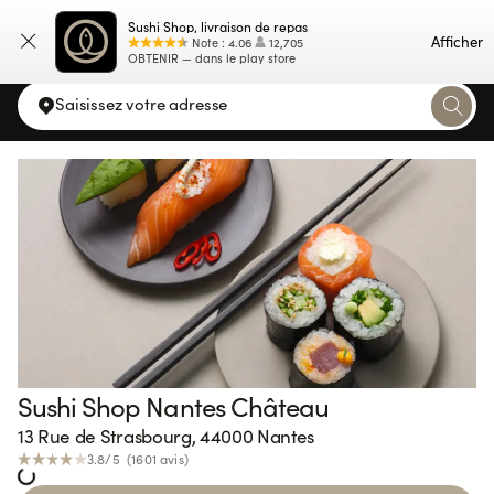
Sushi Shop, livraison de repas
Carte
Afficher
Note
:
4.06
12,705
OBTENIR — dans le play store
Saisissez votre adresse
Sushi Shop Nantes Château
13 Rue de Strasbourg, 44000 Nantes
3.8
/5 (
1601
avis
)