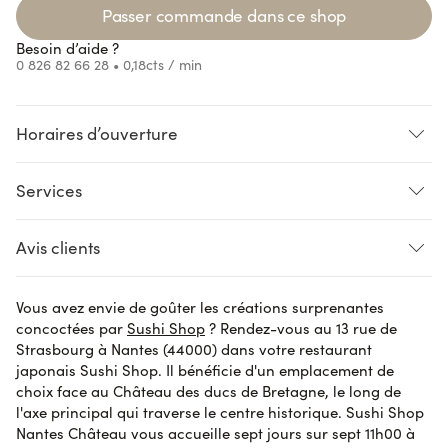
Loading...
Passer commande dans ce shop
Besoin d’aide ?
0 826 82 66 28
• 0,18cts / min
Horaires d’ouverture
Services
Loading...
Loading...
Loading...
Loading...
SUR PLACE
LIVRAISON
CLICK AND COLLECT
Avis clients
Pré-commande
Accès handicapés
Vous avez envie de goûter les créations surprenantes
Danielle N.
le 29 octobre 2023
AVIS VÉRIFIÉ
concoctées par
Sushi Shop
? Rendez-vous au 13 rue de
Tout était parfait
Strasbourg à Nantes (44000) dans votre restaurant
japonais Sushi Shop. Il bénéficie d'un emplacement de
choix face au Château des ducs de Bretagne, le long de
l'axe principal qui traverse le centre historique. Sushi Shop
Soazig S.
le 29 octobre 2023
AVIS VÉRIFIÉ
Nantes Château vous accueille sept jours sur sept 11h00 à
Bien !