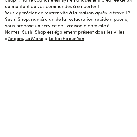
du montant de vos commandes à emporter !
AVIS SOUMIS À UN CONTRÔLE
Vous appréciez de rentrer vite à la maison après le travail ?
Afficher l'attestation de confiance
Sushi Shop, numéro un de la restauration rapide nippone,
vous propose un service de livraison à domicile à
Nantes. Sushi Shop est également présent dans les villes
d'
Angers
,
Le Mans
&
La Roche sur Yon
.