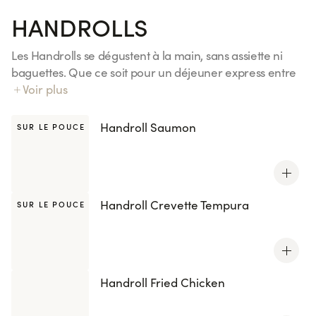
HANDROLLS
Les Handrolls se dégustent à la main, sans assiette ni
baguettes. Que ce soit pour un déjeuner express entre
deux réunions, un dîner à emporter dans le train ou un
Voir plus
pique-nique improvisé entre amis, ils sont l'encas
parfait pour un repas gourmand. Découvrez nos 4
Handroll Saumon
SUR LE POUCE
recettes, inspirées de vos california et maki préférés.
Tous les handrolls sont également disponibles avec le riz
Kenko, réduit en sucres et en sel.
Handroll Crevette Tempura
SUR LE POUCE
Handroll Fried Chicken