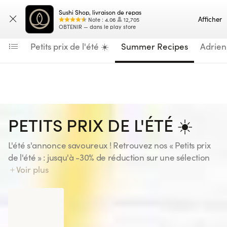
Navigated to Petits prix de l'été ☀️
Sushi Shop, livraison de repas
Saisissez votre adresse
Carte
Afficher
Note
:
4.06
12,705
OBTENIR — dans le play store
Petits prix de l'été ☀️
Summer Recipes
Adrien
PETITS PRIX DE L'ÉTÉ ☀️
L'été s'annonce savoureux ! Retrouvez nos « Petits prix
de l'été » : jusqu'à -30% de réduction sur une sélection
de recettes, pour votre plus grand plaisir ! Gardez l'oeil
Voir plus
ouvert... une nouvelle sélection vous attend tous les 15
jours. Disponible uniquement sur le site et l'application
Sunrise
Sushi Shop, jusqu'au 23/08/26 inclus. Offre valable
18 pièces
dans tous les Sushi Shop France à l'exception de : St