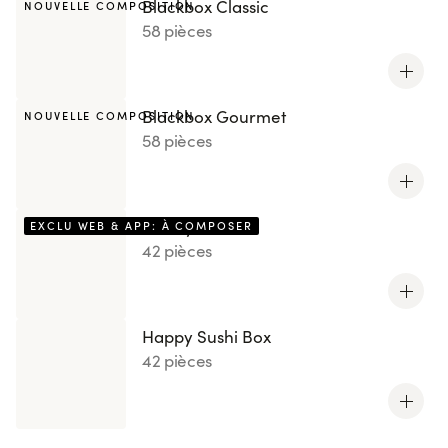
Blackbox Classic
NOUVELLE COMPOSITION
58 pièces
Blackbox Gourmet
NOUVELLE COMPOSITION
58 pièces
Box by You
EXCLU WEB & APP: À COMPOSER
42 pièces
Happy Sushi Box
42 pièces