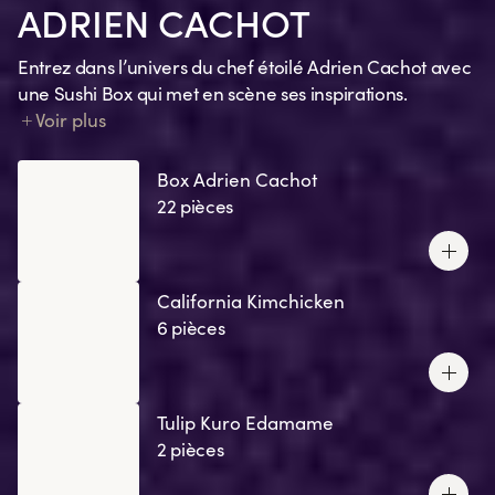
ADRIEN CACHOT
Entrez dans l’univers du chef étoilé Adrien Cachot avec
une Sushi Box qui met en scène ses inspirations.
Chaque création traduit un souvenir, une émotion, un
Voir plus
clin d’œil à ses recettes préférées ou un ingrédient
signature.
Box Adrien Cachot
22 pièces
California Kimchicken
6 pièces
Tulip Kuro Edamame
2 pièces