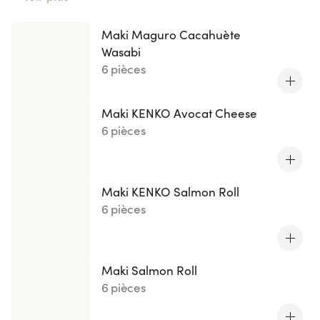
Maki Maguro Cacahuète Wasabi
, laissez-vous séduire
par l'harmonie parfaite entre ingrédients frais et
Maki Maguro Cacahuète
textures délicates. Chaque recette est une création
Wasabi
Succombez
originale revisitée par nos chefs.
à ces
6 pièces
créations lumineuses
et offrez-vous une expérience
culinaire raffinée et créative.
Maki KENKO Avocat Cheese
6 pièces
Maki KENKO Salmon Roll
6 pièces
Maki Salmon Roll
6 pièces