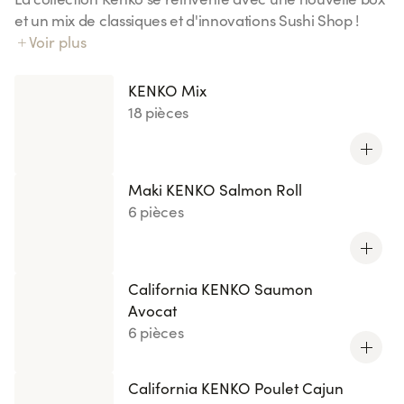
et un mix de classiques et d'innovations Sushi Shop !
Notre riz Kenko exclusif : 70% de sucres en moins
Voir plus
(comparé à notre riz vinaigré).
KENKO Mix
18 pièces
Maki KENKO Salmon Roll
6 pièces
California KENKO Saumon
Avocat
6 pièces
California KENKO Poulet Cajun