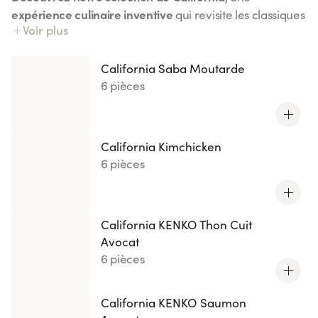
expérience culinaire inventive
qui revisite les classiques
Voir plus
California Chicken
avec une touche de créativité. Du
Curry
California Kimchicken
au
, chaque bouchée
saveurs équilibrées et surprenantes
combine des
. Ces
California Saba Moutarde
créations originales, disponibles en éditions limitées ou
6 pièces
nouveautés, sauront éveiller vos papilles avec des
ingrédients frais et variés
comme le saumon, le thon ou
encore la daurade accompagnée de wasabi. Idéal pour
California Kimchicken
une pause gourmande pleine de fraîcheur et
6 pièces
d’originalité. À tester sans modération !
California KENKO Thon Cuit
Avocat
6 pièces
California KENKO Saumon