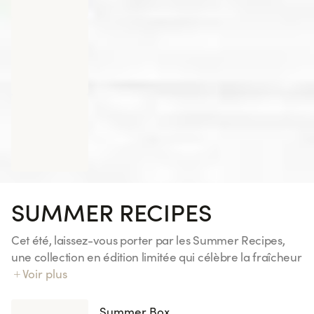
Spring Saumon Avocat
6 pièces
Crousty Chicken Katsu
SUMMER RECIPES
Cet été, laissez-vous porter par les Summer Recipes,
une collection en édition limitée qui célèbre la fraîcheur
et les saveurs ensoleillées. Découvrez des associations
Voir plus
gourmandes aux notes fruitées et inspirations exotiques,
pensées pour accompagner vos envies d’évasion.
Summer Box