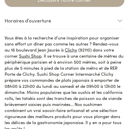
Horaires d’ouverture
Vous êtes à la recherche d’une inspiration pour organiser
Loading...
Loading...
Loading...
sans effort un dîner pas comme les autres ? Rendez-vous
au 16 boulevard Jean Jaurès à
Clichy
(92110) dans votre
Loading...
corner
Sushi Shop
. Il se trouve à une centaine de mètres du
périphérique parisien et à environ 500 mètres, soit à peine
L’heure limite de commande en ligne peut être jusqu’à 30 minutes avant
plus de 5 minutes à pied de la station de métro et de RER
la fermeture du shop pour permettre sa préparation par nos équipes.
Porte de Clichy. Sushi Shop Corner Intermarché Clichy
prépare vos commandes de plats japonais à emporter de
08h00 à 22h00 du lundi au samedi et de 09h00 à 13h00 le
dimanche. Moins populaires que les sushis et les california
rolls, les tatakis sont des tranches de poisson ou de viande
brièvement saisies puis marinées… Nos sushimen
combinent un vrai savoir-faire artisanal et une sélection
rigoureuse des meilleurs produits pour vous plonger dans
les délices de la gastronomie japonaise. Il y en a pour tous
les goûts !