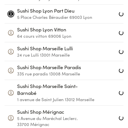
Loa
Sushi Shop Lyon Part Dieu
5 Place Charles Béraudier
69003
Lyon
Loa
Sushi Shop Lyon Vitton
64 cours vitton
69006
Lyon
Loa
Sushi Shop Marseille Lulli
24 rue Lulli
13001
Marseille
Loa
Sushi Shop Marseille Paradis
335 rue paradis
13008
Marseille
Loa
Sushi Shop Marseille Saint-
Barnabé
1 avenue de Saint Julien
13012
Marseille
Loa
Sushi Shop Mérignac
5 Avenue du Maréchal Leclerc.
33700
Mérignac