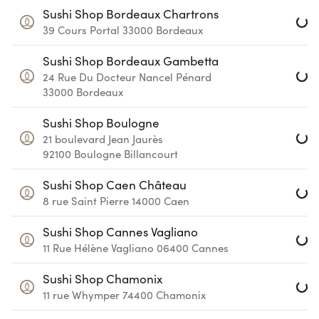
Loa
Sushi Shop Bordeaux Chartrons
39 Cours Portal
33000
Bordeaux
Loa
Sushi Shop Bordeaux Gambetta
24 Rue Du Docteur Nancel Pénard
33000
Bordeaux
Loa
Sushi Shop Boulogne
21 boulevard Jean Jaurès
92100
Boulogne Billancourt
Loa
Sushi Shop Caen Château
8 rue Saint Pierre
14000
Caen
Loa
Sushi Shop Cannes Vagliano
11 Rue Hélène Vagliano
06400
Cannes
Loa
Sushi Shop Chamonix
11 rue Whymper
74400
Chamonix