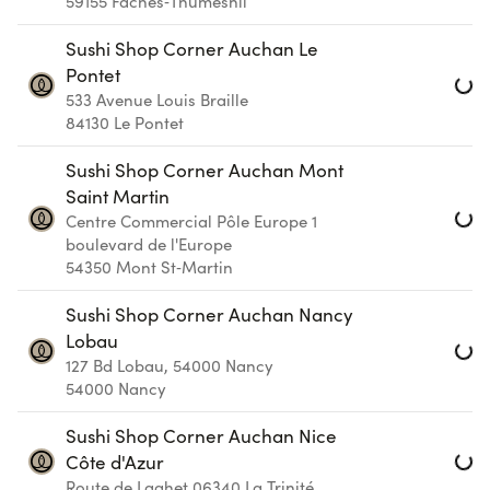
59155
Faches‑Thumesnil
Loa
Sushi Shop Corner Auchan Le
Pontet
533 Avenue Louis Braille
84130
Le Pontet
Sushi Shop Corner Auchan Mont
Loa
Saint Martin
Centre Commercial Pôle Europe 1
boulevard de l'Europe
54350
Mont St‑Martin
Loa
Sushi Shop Corner Auchan Nancy
Lobau
127 Bd Lobau, 54000 Nancy
54000
Nancy
Loa
Sushi Shop Corner Auchan Nice
Côte d'Azur
Route de Laghet
06340
La Trinité