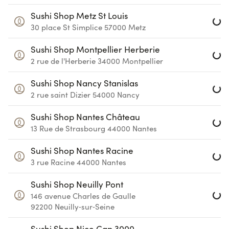
Loa
Sushi Shop Metz St Louis
30 place St Simplice
57000
Metz
Loa
Sushi Shop Montpellier Herberie
2 rue de l'Herberie
34000
Montpellier
Loa
Sushi Shop Nancy Stanislas
2 rue saint Dizier
54000
Nancy
Loa
Sushi Shop Nantes Château
13 Rue de Strasbourg
44000
Nantes
Loa
Sushi Shop Nantes Racine
3 rue Racine
44000
Nantes
Loa
Sushi Shop Neuilly Pont
146 avenue Charles de Gaulle
92200
Neuilly‑sur‑Seine
Sushi Shop Nice Cap 3000