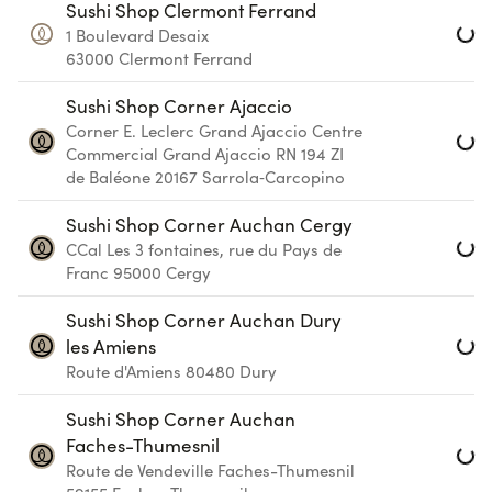
Loa
Sushi Shop Clermont Ferrand
1 Boulevard Desaix
63000
Clermont Ferrand
Loa
Sushi Shop Corner Ajaccio
Corner E. Leclerc Grand Ajaccio
Centre
Commercial Grand Ajaccio RN 194 ZI
de Baléone
20167
Sarrola‑Carcopino
Loa
Sushi Shop Corner Auchan Cergy
CCal Les 3 fontaines, rue du Pays de
Franc
95000
Cergy
Loa
Sushi Shop Corner Auchan Dury
les Amiens
Route d'Amiens
80480
Dury
Loa
Sushi Shop Corner Auchan
Faches-Thumesnil
Route de Vendeville
Faches-Thumesnil