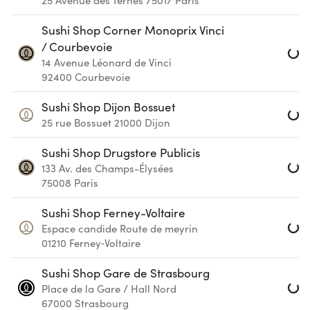
25 Avenue des Ternes
75017
Paris
Loa
Sushi Shop Corner Monoprix Vinci
/ Courbevoie
14 Avenue Léonard de Vinci
92400
Courbevoie
Loa
Sushi Shop Dijon Bossuet
25 rue Bossuet
21000
Dijon
Loa
Sushi Shop Drugstore Publicis
133 Av. des Champs-Élysées
75008
Paris
Loa
Sushi Shop Ferney-Voltaire
Espace candide Route de meyrin
01210
Ferney‑Voltaire
Loa
Sushi Shop Gare de Strasbourg
Place de la Gare / Hall Nord
67000
Strasbourg