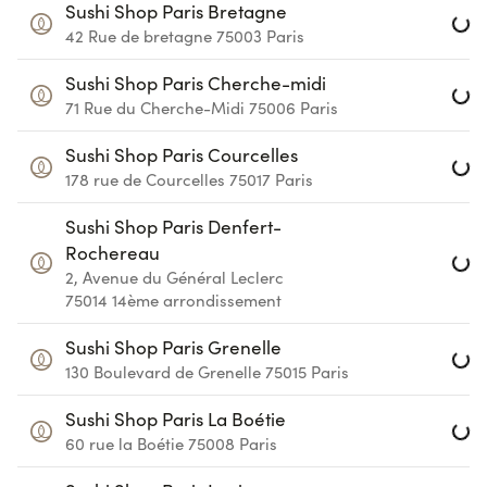
Loa
Sushi Shop Paris Bretagne
42 Rue de bretagne
75003
Paris
Loa
Sushi Shop Paris Cherche-midi
71 Rue du Cherche-Midi
75006
Paris
Loa
Sushi Shop Paris Courcelles
178 rue de Courcelles
75017
Paris
Loa
Sushi Shop Paris Denfert-
Rochereau
2, Avenue du Général Leclerc
75014
14ème arrondissement
Loa
Sushi Shop Paris Grenelle
130 Boulevard de Grenelle
75015
Paris
Loa
Sushi Shop Paris La Boétie
60 rue la Boétie
75008
Paris
Loa