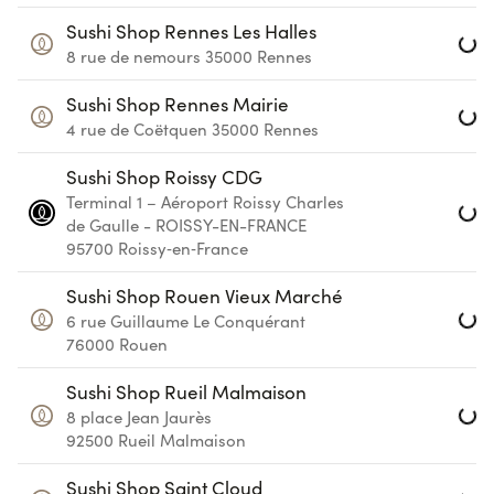
Loa
Sushi Shop Rennes Les Halles
8 rue de nemours
35000
Rennes
Loa
Sushi Shop Rennes Mairie
4 rue de Coëtquen
35000
Rennes
Loa
Sushi Shop Roissy CDG
Terminal 1 – Aéroport Roissy Charles
de Gaulle - ROISSY-EN-FRANCE
95700
Roissy‑en‑France
Loa
Sushi Shop Rouen Vieux Marché
6 rue Guillaume Le Conquérant
76000
Rouen
Loa
Sushi Shop Rueil Malmaison
8 place Jean Jaurès
92500
Rueil Malmaison
Loa
Sushi Shop Saint Cloud