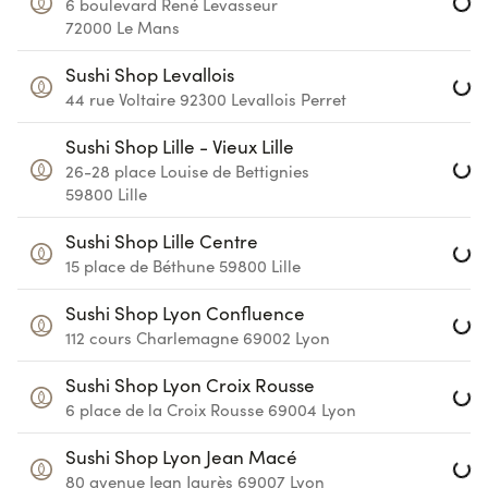
6 boulevard René Levasseur
72000
Le Mans
Loa
Sushi Shop Levallois
44 rue Voltaire
92300
Levallois Perret
Loa
Sushi Shop Lille - Vieux Lille
26-28 place Louise de Bettignies
59800
Lille
Loa
Sushi Shop Lille Centre
15 place de Béthune
59800
Lille
Loa
Sushi Shop Lyon Confluence
112 cours Charlemagne
69002
Lyon
Loa
Sushi Shop Lyon Croix Rousse
6 place de la Croix Rousse
69004
Lyon
Loa
Sushi Shop Lyon Jean Macé
80 avenue Jean Jaurès
69007
Lyon