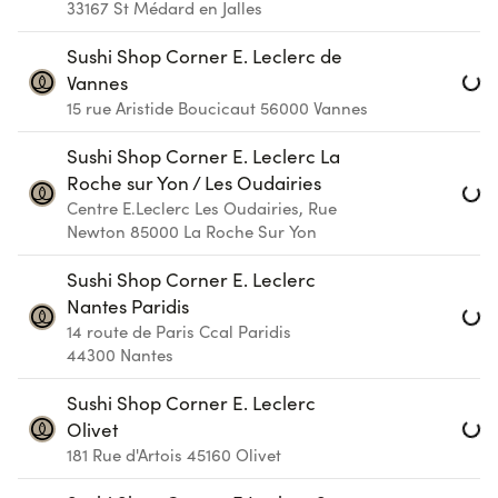
33167
St Médard en Jalles
Loa
Sushi Shop Corner E. Leclerc de
Vannes
15 rue Aristide Boucicaut
56000
Vannes
Loa
Sushi Shop Corner E. Leclerc La
Roche sur Yon / Les Oudairies
Centre E.Leclerc Les Oudairies, Rue
Newton
85000
La Roche Sur Yon
Loa
Sushi Shop Corner E. Leclerc
Nantes Paridis
14 route de Paris Ccal Paridis
44300
Nantes
Loa
Sushi Shop Corner E. Leclerc
Olivet
181 Rue d'Artois
45160
Olivet