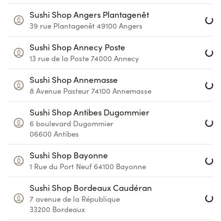
Loa
Sushi Shop Angers Plantagenêt
39 rue Plantagenêt
49100
Angers
Loa
Sushi Shop Annecy Poste
13 rue de la Poste
74000
Annecy
Loa
Sushi Shop Annemasse
8 Avenue Pasteur
74100
Annemasse
Loa
Sushi Shop Antibes Dugommier
6 boulevard Dugommier
06600
Antibes
Loa
Sushi Shop Bayonne
1 Rue du Port Neuf
64100
Bayonne
Loa
Sushi Shop Bordeaux Caudéran
7 avenue de la République
33200
Bordeaux