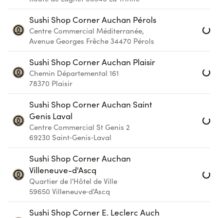
Loa
Sushi Shop Corner Auchan Pérols
Centre Commercial Méditerranée,
Avenue Georges Frêche
34470
Pérols
Loa
Sushi Shop Corner Auchan Plaisir
Chemin Départemental 161
78370
Plaisir
Loa
Sushi Shop Corner Auchan Saint
Genis Laval
Centre Commercial St Genis 2
69230
Saint‑Genis‑Laval
Loa
Sushi Shop Corner Auchan
Villeneuve-d'Ascq
Quartier de l'Hôtel de Ville
59650
Villeneuve‑d'Ascq
Loa
Sushi Shop Corner E. Leclerc Auch