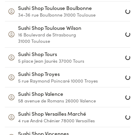
Loa
Sushi Shop Toulouse Boulbonne
34-36 rue Boulbonne
31000
Toulouse
Loa
Sushi Shop Toulouse Wilson
16 Boulevard de Strasbourg
31000
Toulouse
Loa
Sushi Shop Tours
5 place Jean Jaurès
37000
Tours
Loa
Sushi Shop Troyes
5 rue Raymond Poincaré
10000
Troyes
Loa
Sushi Shop Valence
58 avenue de Romans
26000
Valence
Loa
Sushi Shop Versailles Marché
4 rue André Chénier
78000
Versailles
Loa
Sushi Shop Vincennes