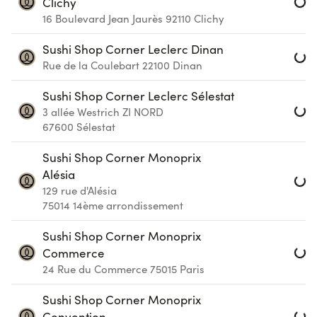
Clichy
16 Boulevard Jean Jaurès
92110
Clichy
Loa
Sushi Shop Corner Leclerc Dinan
Rue de la Coulebart
22100
Dinan
Loa
Sushi Shop Corner Leclerc Sélestat
3 allée Westrich ZI NORD
67600
Sélestat
Loa
Sushi Shop Corner Monoprix
Alésia
129 rue d'Alésia
75014
14ème arrondissement
Loa
Sushi Shop Corner Monoprix
Commerce
24 Rue du Commerce
75015
Paris
Loa
Sushi Shop Corner Monoprix
Convention