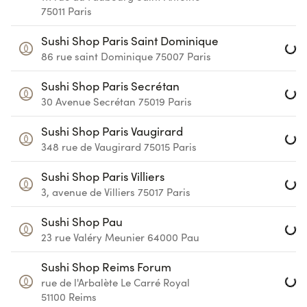
75011
Paris
Loa
Sushi Shop Paris Saint Dominique
86 rue saint Dominique
75007
Paris
Loa
Sushi Shop Paris Secrétan
30 Avenue Secrétan
75019
Paris
Loa
Sushi Shop Paris Vaugirard
348 rue de Vaugirard
75015
Paris
Loa
Sushi Shop Paris Villiers
3, avenue de Villiers
75017
Paris
Loa
Sushi Shop Pau
23 rue Valéry Meunier
64000
Pau
Loa
Sushi Shop Reims Forum
rue de l'Arbalète
Le Carré Royal
51100
Reims