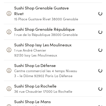
Loa
Sushi Shop Grenoble Gustave
Rivet
15 Place Gustave Rivet
38000
Grenoble
Loa
Sushi Shop Grenoble République
1 rue de la République
38000
Grenoble
Loa
Sushi Shop Issy Les Moulineaux
1 rue André Chenier
92130
Issy Les Moulineaux
Loa
Sushi Shop La Défense
Centre commercial les 4 temps
Niveau
3 - le Dôme
92902
Paris La Défense
Loa
Sushi Shop La Rochelle
36 rue Chaudrier
17000
La Rochelle
Loa
Sushi Shop Le Mans