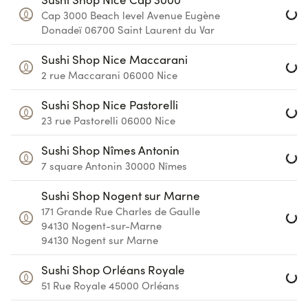
Loa
Cap 3000 Beach level
Avenue Eugène
Donadeï
06700
Saint Laurent du Var
Loa
Sushi Shop Nice Maccarani
2 rue Maccarani
06000
Nice
Loa
Sushi Shop Nice Pastorelli
23 rue Pastorelli
06000
Nice
Loa
Sushi Shop Nîmes Antonin
7 square Antonin
30000
Nîmes
Loa
Sushi Shop Nogent sur Marne
171 Grande Rue Charles de Gaulle
94130 Nogent-sur-Marne
94130
Nogent sur Marne
Loa
Sushi Shop Orléans Royale
51 Rue Royale
45000
Orléans