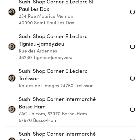
Loa
Sushi Shop Corner E.Leclerc St
Paul Les Dax
234 Rue Maurice Menton
40990
Saint Paul Les Dax
Loa
Sushi Shop Corner E.Leclerc
Tignieu-Jameyzieu
Rue des Ardennes
38230
Tignieu‑Jameyzieu
Loa
Sushi Shop Corner E.Leclerc
Trelissac
Routes de Limoges
24750
Trélissac
Loa
Sushi Shop Corner Intermarché
Basse Ham
ZAC Unicom, 57970 Basse-Ham
57970
Basse‑Ham
Loa
Sushi Shop Corner Intermarché