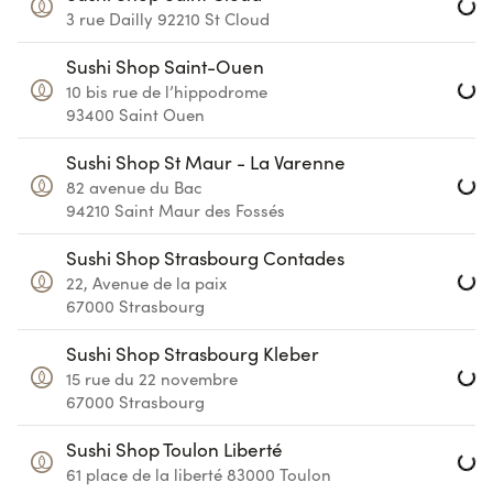
3 rue Dailly
92210
St Cloud
Loa
Sushi Shop Saint-Ouen
10 bis rue de l’hippodrome
93400
Saint Ouen
Loa
Sushi Shop St Maur - La Varenne
82 avenue du Bac
94210
Saint Maur des Fossés
Loa
Sushi Shop Strasbourg Contades
22, Avenue de la paix
67000
Strasbourg
Loa
Sushi Shop Strasbourg Kleber
15 rue du 22 novembre
67000
Strasbourg
Loa
Sushi Shop Toulon Liberté
61 place de la liberté
83000
Toulon