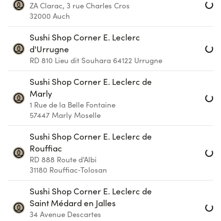
ZA Clarac, 3 rue Charles Cros
32000
Auch
Loa
Sushi Shop Corner E. Leclerc
d'Urrugne
RD 810 Lieu dit Souhara
64122
Urrugne
Loa
Sushi Shop Corner E. Leclerc de
Marly
1 Rue de la Belle Fontaine
57447
Marly Moselle
Loa
Sushi Shop Corner E. Leclerc de
Rouffiac
RD 888 Route d'Albi
31180
Rouffiac‑Tolosan
Loa
Sushi Shop Corner E. Leclerc de
Saint Médard en Jalles
34 Avenue Descartes