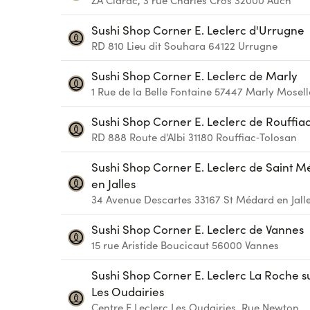
ZA Clarac, 3 rue Charles Cros
32000
Auch
Sushi Shop Corner E. Leclerc d'Urrugne
RD 810 Lieu dit Souhara
64122
Urrugne
Sushi Shop Corner E. Leclerc de Marly
1 Rue de la Belle Fontaine
57447
Marly Mosell
Sushi Shop Corner E. Leclerc de Rouffia
RD 888 Route d'Albi
31180
Rouffiac‑Tolosan
Sushi Shop Corner E. Leclerc de Saint 
en Jalles
34 Avenue Descartes
33167
St Médard en Jall
Sushi Shop Corner E. Leclerc de Vannes
15 rue Aristide Boucicaut
56000
Vannes
Sushi Shop Corner E. Leclerc La Roche su
Les Oudairies
Centre E.Leclerc Les Oudairies, Rue Newton